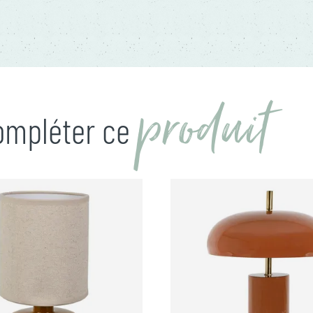
produit
compléter ce