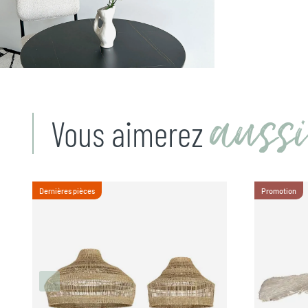
aussi
Vous aimerez
Dernières pièces
Promotion