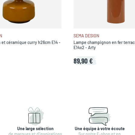
N
SEMA DESIGN
 et céramique curry h26cm E14 -
Lampe champignon en fer terra
E14x2 - Arty
89,90 €
Une large sélection
Une équipe à votre écoute
de marques et d'inspirations
Sur notre E-shop et en