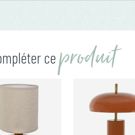
produit
compléter ce