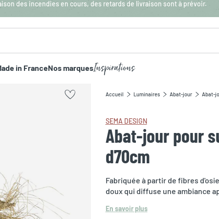
aison des incendies en cours, des retards de livraison sont à prévoir.
Inspirations
ade in France
Nos marques
Accueil
Luminaires
Abat-jour
Abat-jo
SEMA DESIGN
Abat-jour pour s
d70cm
Fabriquée à partir de fibres d'os
doux qui diffuse une ambiance ap
En savoir plus