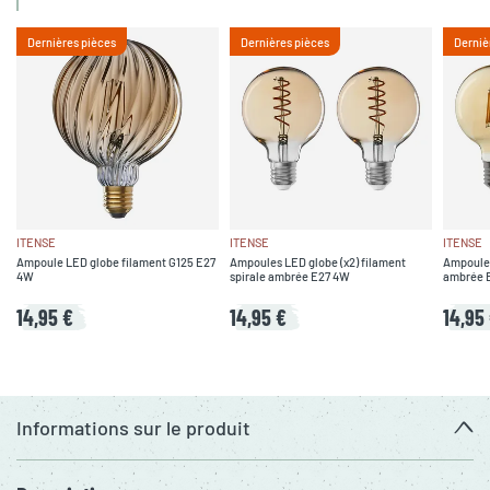
Dernières pièces
Dernières pièces
Derniè
ITENSE
ITENSE
ITENSE
Ampoule LED globe filament G125 E27
Ampoules LED globe (x2) filament
Ampoules
4W
spirale ambrée E27 4W
ambrée 
14,95 €
14,95 €
14,95
Informations sur le produit