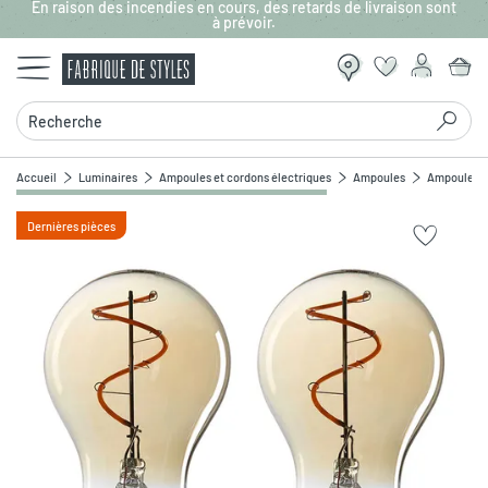
En raison des incendies en cours, des retards de livraison sont
Aller au contenu principal
à prévoir.
Recherche
Accueil
Luminaires
Ampoules et cordons électriques
Ampoules
Ampoules L
Dernières pièces
Zoomer sur l'image