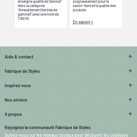
enseigne qualité de Service”
soigneusement pour le
dans la catégorie
savoir-faire et la qualité des
“Ameublement (entrée de
produits.
gamme)” avec une note de
7,95/10.
En savoir +
Aide & contact
Fabrique de Styles
Inspirez-vous
Nos univers
A propos
Rejoignez la communauté Fabrique de Styles
Suivez-nous sur les réseaux sociaux pour découvrir les coulisses