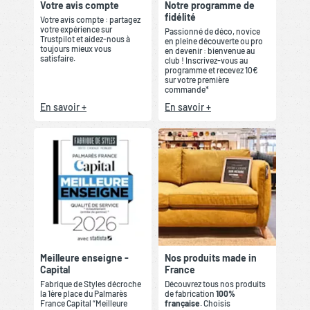
Votre avis compte
Notre programme de
fidélité
Votre avis compte : partagez
votre expérience sur
Passionné de déco, novice
Trustpilot et aidez-nous à
en pleine découverte ou pro
toujours mieux vous
en devenir : bienvenue au
satisfaire.
club ! Inscrivez-vous au
programme et recevez 10€
sur votre première
commande*
En savoir +
En savoir +
Meilleure enseigne -
Nos produits made in
Capital
France
Fabrique de Styles décroche
Découvrez tous nos produits
la 1ère place du Palmarès
de fabrication
100%
France Capital “Meilleure
française
. Choisis