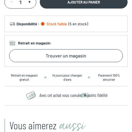
AJOUTER AU PANIER
Disponibilité
:
Stock faible
(
5 en stock
)
Retrait en magasin
:
Trouver un magasin
Retrait en magasin
14 jours pour changer
Paiement 100%
gratuit
d’avis
sécurisé
Avec cet achat vous cumulez
14
points fidélité
aussi
Vous aimerez