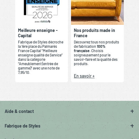
Meilleure enseigne -
Nos produits made in
Capital
France
Fabrique de Styles décroche
Découvrez tous nos produits
la 1ère place du Palmarès
de fabrication
100%
France Capital “Meilleure
française
. Choisis
enseigne qualité de Service”
soigneusement pour le
dans la catégorie
savoir-faire et la qualité des
“Ameublement (entrée de
produits.
gamme)” avec une note de
7,95/10.
En savoir +
Aide & contact
Fabrique de Styles