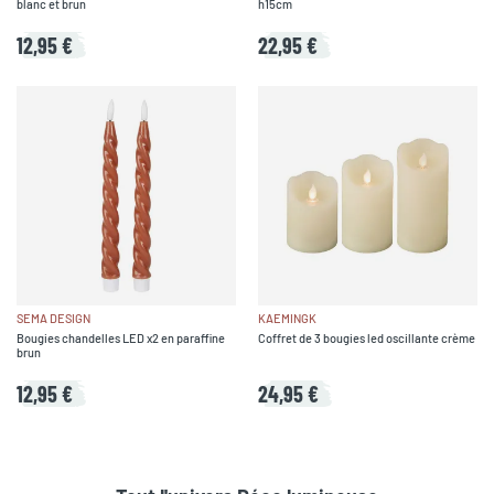
blanc et brun
h15cm
12,95 €
22,95 €
SEMA DESIGN
KAEMINGK
Bougies chandelles LED x2 en paraffine
Coffret de 3 bougies led oscillante crème
brun
12,95 €
24,95 €