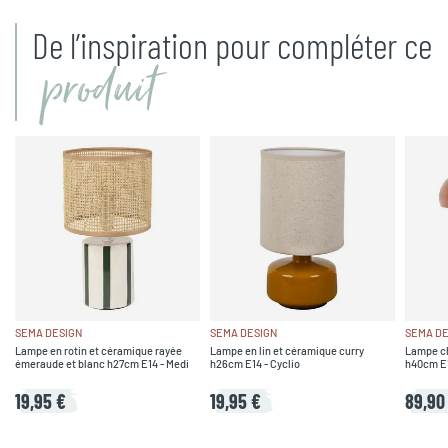
De l’inspiration pour compléter ce
produit
SEMA DESIGN
SEMA DESIGN
SEMA DE
Lampe en rotin et céramique rayée
Lampe en lin et céramique curry
Lampe ch
émeraude et blanc h27cm E14 - Medi
h26cm E14 - Cyclio
h40cm E1
19,95 €
19,95 €
89,90