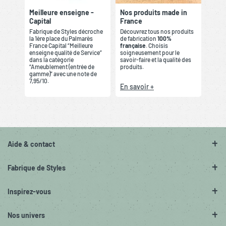
Meilleure enseigne -
Nos produits made in
Capital
France
Fabrique de Styles décroche
Découvrez tous nos produits
la 1ère place du Palmarès
de fabrication
100%
France Capital “Meilleure
française
. Choisis
enseigne qualité de Service”
soigneusement pour le
dans la catégorie
savoir-faire et la qualité des
“Ameublement (entrée de
produits.
gamme)” avec une note de
7,95/10.
En savoir +
Aide & contact
Fabrique de Styles
Inspirez-vous
Nos univers