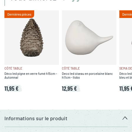
Dernières pièces
Derniè
CÔTÉ TABLE
CÔTÉ TABLE
SEMA DE
Déco led pigne en verre fumé h15cm -
Deco led oiseau en porcelaine blanc
Déco led
Automnal
h11cm - Ilobo
bleu et b
11,95 €
12,95 €
11,95 
Informations sur le produit