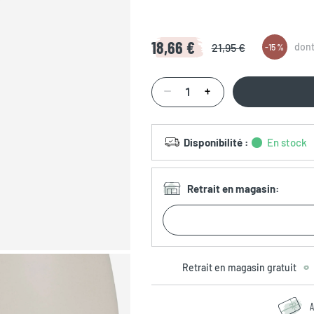
18,66 €
21,95 €
dont
-
15 %
Disponibilité
:
En stock
Retrait en magasin
:
Retrait en magasin gratuit
A