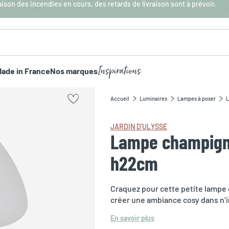
aison des incendies en cours, des retards de livraison sont à prévoir.
Inspirations
ade in France
Nos marques
Accueil
Luminaires
Lampes à poser
L
JARDIN D'ULYSSE
Lampe champignon
h22cm
Craquez pour cette petite lampe 
créer une ambiance cosy dans n’i
En savoir plus