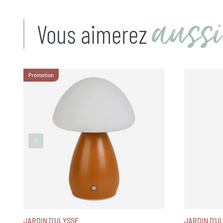
aussi
Vous aimerez
Promotion
JARDIN D'ULYSSE
JARDIN D'U