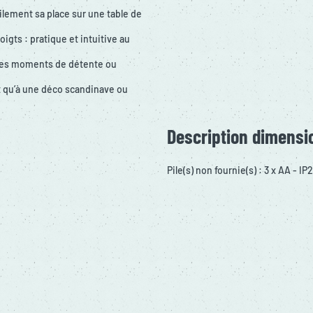
ilement sa place sur une table de
oigts : pratique et intuitive au
r les moments de détente ou
t qu’à une déco scandinave ou
Description dimensi
Pile(s) non fournie(s) : 3 x AA - IP