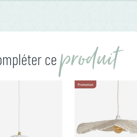
produit
compléter ce
Promotion