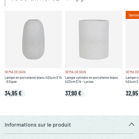
Derniè
SEMA DESIGN
SEMA DESIGN
SEMA DE
Lampe en porcelaine blanc h24cm E14
Lampe cylindre en porcelaine blanc
Lampe cy
- Ellipse
h23cm E14 - Lycias
h24cm E1
34,95 €
37,90 €
32,95
Informations sur le produit