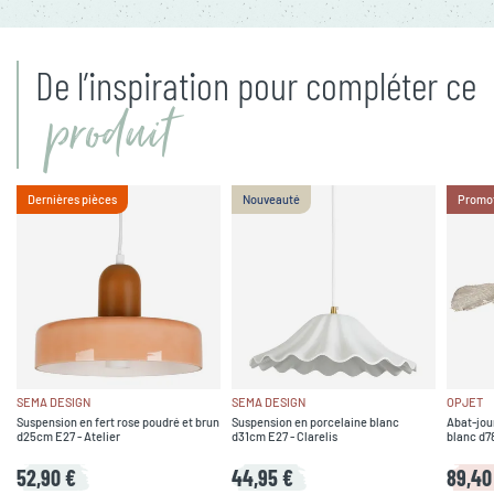
De l’inspiration pour compléter ce
produit
Dernières pièces
Nouveauté
Promo
SEMA DESIGN
SEMA DESIGN
OPJET
Suspension en fert rose poudré et brun
Suspension en porcelaine blanc
Abat-jou
d25cm E27 - Atelier
d31cm E27 - Clarelis
blanc d7
52,90 €
44,95 €
89,40