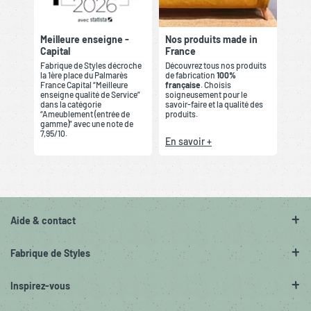
Meilleure enseigne -
Nos produits made in
Capital
France
Fabrique de Styles décroche
Découvrez tous nos produits
la 1ère place du Palmarès
de fabrication
100%
France Capital “Meilleure
française
. Choisis
enseigne qualité de Service”
soigneusement pour le
dans la catégorie
savoir-faire et la qualité des
“Ameublement (entrée de
produits.
gamme)” avec une note de
7,95/10.
En savoir +
Aide & contact
Fabrique de Styles
Inspirez-vous