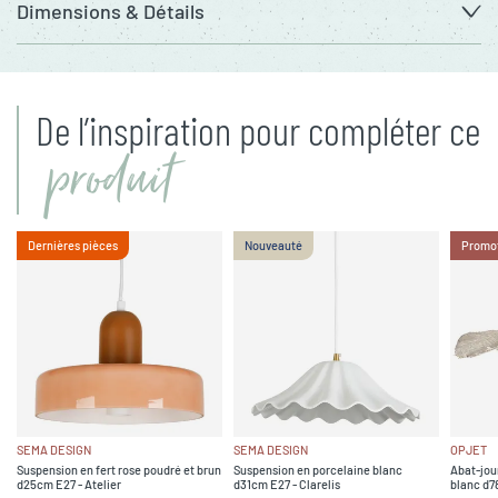
Dimensions & Détails
De l’inspiration pour compléter ce
produit
Dernières pièces
Nouveauté
Promo
SEMA DESIGN
SEMA DESIGN
OPJET
Suspension en fert rose poudré et brun
Suspension en porcelaine blanc
Abat-jou
d25cm E27 - Atelier
d31cm E27 - Clarelis
blanc d7