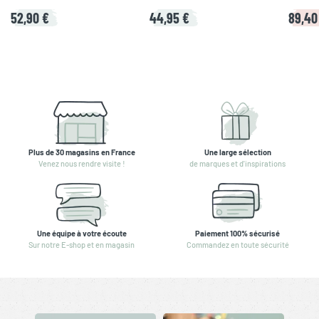
52,90 €
44,95 €
89,40
Plus de 30 magasins en France
Une large sélection
Venez nous rendre visite !
de marques et d'inspirations
Une équipe à votre écoute
Paiement 100% sécurisé
Sur notre E-shop et en magasin
Commandez en toute sécurité