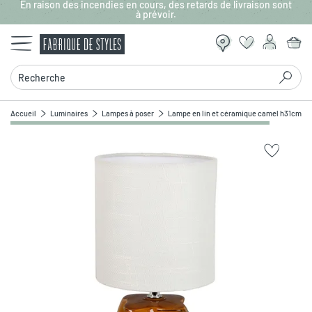
En raison des incendies en cours, des retards de livraison sont
Aller au contenu principal
à prévoir.
Recherche
Accueil
Luminaires
Lampes à poser
Lampe en lin et céramique camel h31cm E1
Zoomer sur l'image