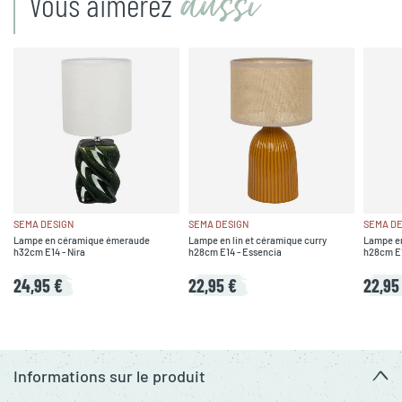
aussi
Vous aimerez
SEMA DESIGN
SEMA DESIGN
SEMA DE
Lampe en céramique émeraude
Lampe en lin et céramique curry
Lampe en
h32cm E14 - Nira
h28cm E14 - Essencia
h28cm E1
24,95 €
22,95 €
22,95
Informations sur le produit