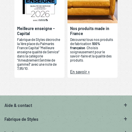
Meilleure enseigne -
Nos produits made in
Capital
France
Fabrique de Styles décroche
Découvrez tous nos produits
la 1ère place du Palmarès
de fabrication
100%
France Capital “Meilleure
française
. Choisis
enseigne qualité de Service”
soigneusement pour le
dans la catégorie
savoir-faire et la qualité des
“Ameublement (entrée de
produits.
gamme)” avec une note de
7,95/10.
En savoir +
Aide & contact
Fabrique de Styles