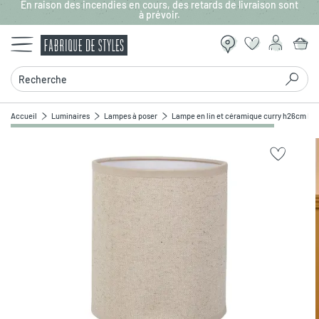
En raison des incendies en cours, des retards de livraison sont
Aller au contenu principal
à prévoir.
Recherche
Accueil
Luminaires
Lampes à poser
Lampe en lin et céramique curry h26cm E14 
Zoomer sur l'image