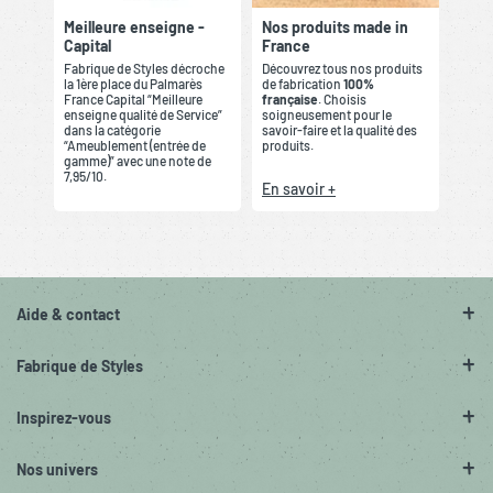
Meilleure enseigne -
Nos produits made in
Capital
France
Fabrique de Styles décroche
Découvrez tous nos produits
la 1ère place du Palmarès
de fabrication
100%
France Capital “Meilleure
française
. Choisis
enseigne qualité de Service”
soigneusement pour le
dans la catégorie
savoir-faire et la qualité des
“Ameublement (entrée de
produits.
gamme)” avec une note de
7,95/10.
En savoir +
Aide & contact
Fabrique de Styles
Inspirez-vous
Nos univers