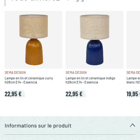
SEMA DESIGN
SEMA DESIGN
SEMA DE
Lampe en lin et céramique curry
Lampe en lin et céramique indigo
Lampe en
h28cm E14 - Essencia
h28cm E14 - Essencia
blanc H2
22,95 €
22,95 €
19,95
Informations sur le produit