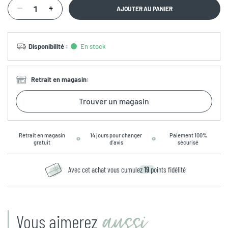
AJOUTER AU PANIER
Disponibilité
:
En stock
Retrait en magasin
:
Trouver un magasin
Retrait en magasin
14 jours pour changer
Paiement 100%
gratuit
d’avis
sécurisé
Avec cet achat vous cumulez
19
points fidélité
aussi
Vous aimerez