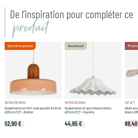
De l’inspiration pour compléter ce
produit
Dernières pièces
Nouveauté
Promo
SEMA DESIGN
SEMA DESIGN
OPJET
Suspension en fert rose poudré et brun
Suspension en porcelaine blanc
Abat-jou
d25cm E27 - Atelier
d31cm E27 - Clarelis
blanc d7
52,90 €
44,95 €
89,40