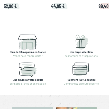
52,90 €
44,95 €
89,40
Plus de 30 magasins en France
Une large sélection
Venez nous rendre visite !
de marques et d'inspirations
Une équipe à votre écoute
Paiement 100% sécurisé
Sur notre E-shop et en magasin
Commandez en toute sécurité