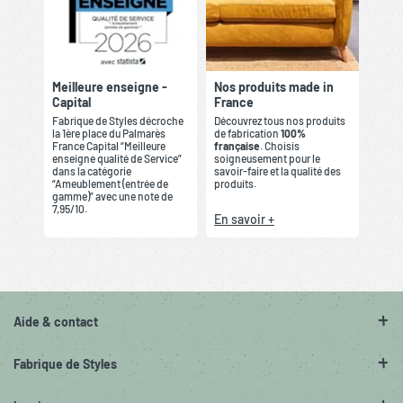
Meilleure enseigne -
Nos produits made in
Capital
France
Fabrique de Styles décroche
Découvrez tous nos produits
la 1ère place du Palmarès
de fabrication
100%
France Capital “Meilleure
française
. Choisis
enseigne qualité de Service”
soigneusement pour le
dans la catégorie
savoir-faire et la qualité des
“Ameublement (entrée de
produits.
gamme)” avec une note de
7,95/10.
En savoir +
Aide & contact
Fabrique de Styles