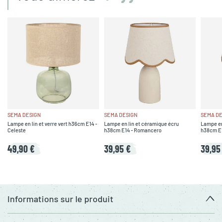
SEMA DESIGN
SEMA DESIGN
SEMA DE
Lampe en lin et verre vert h36cm E14 -
Lampe en lin et céramique écru
Lampe en
Celeste
h38cm E14 - Romancero
h38cm E
49,90 €
39,95 €
39,95
Informations sur le produit