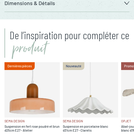
Dimensions & Détails
De l’inspiration pour compléter ce
produit
Dernières pièces
Nouveauté
Promo
SEMA DESIGN
SEMA DESIGN
OPJET
Suspension en fert rose poudré et brun
Suspension en porcelaine blanc
Abat-jou
d25cm E27 - Atelier
d31cm E27 - Clarelis
blanc d7