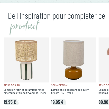
De l’inspiration pour compléter ce
produit
SEMA DESIGN
SEMA DESIGN
SEMA DE
Lampe en rotin et céramique rayée
Lampe en lin et céramique curry
Lampe ch
émeraude et blanc h27cm E14 - Medi
h26cm E14 - Cyclio
h40cm E1
19,95 €
19,95 €
89,90