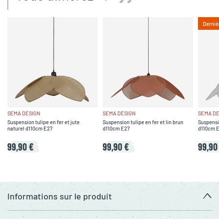
Derniè
SEMA DESIGN
SEMA DESIGN
SEMA DE
Suspension tulipe en fer et jute
Suspension tulipe en fer et lin brun
Suspensio
naturel d110cm E27
d110cm E27
d110cm 
99,90 €
99,90 €
99,90
Informations sur le produit