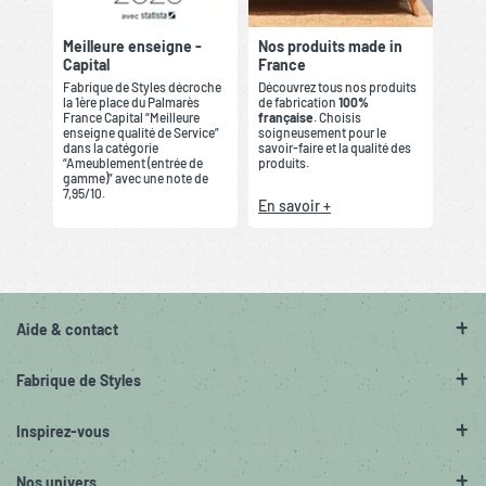
Meilleure enseigne -
Nos produits made in
Capital
France
Fabrique de Styles décroche
Découvrez tous nos produits
la 1ère place du Palmarès
de fabrication
100%
France Capital “Meilleure
française
. Choisis
enseigne qualité de Service”
soigneusement pour le
dans la catégorie
savoir-faire et la qualité des
“Ameublement (entrée de
produits.
gamme)” avec une note de
7,95/10.
En savoir +
Aide & contact
Fabrique de Styles
Inspirez-vous
Nos univers