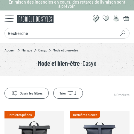
En raison des incendies en cours, des retards de livraison sont
Aller au contenu principal
à prévoir.
Recherche
Accueil
Marque
Casyx
Mode et bien-être
Mode et bien-être
Casyx
Ouvrir les filtres
Trier
4
Produits
Dernières pièces
Dernières pièces