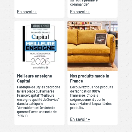
sur votre première
commande*
En savoir +
En savoir +
Meilleure enseigne -
Nos produits made in
Capital
France
Fabrique de Styles décroche
Découvrez tous nos produits
la 1ère place du Palmarès
de fabrication
100%
France Capital “Meilleure
française
. Choisis
enseigne qualité de Service”
soigneusement pour le
dans la catégorie
savoir-faire et la qualité des
“Ameublement (entrée de
produits.
gamme)” avec une note de
7,95/10.
En savoir +