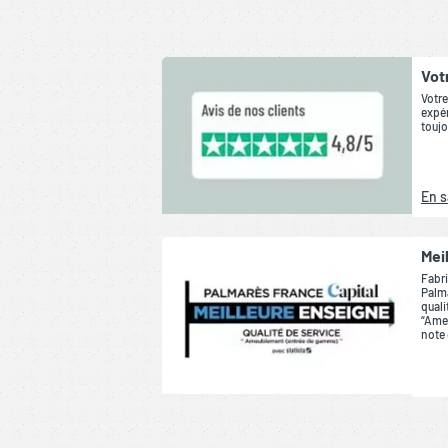
Vot
Votre
expér
toujo
En s
Mei
Fabri
Palma
quali
“Ame
note 