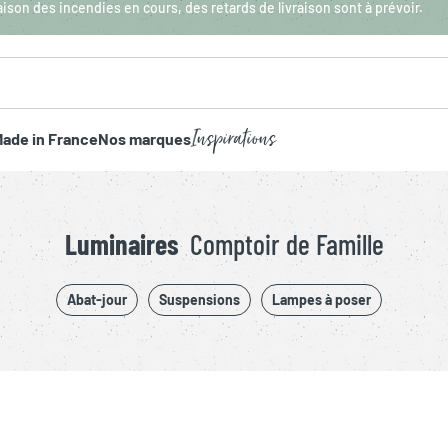
aison des incendies en cours, des retards de livraison sont à prévoir.
Inspirations
ade in France
Nos marques
Luminaires
Comptoir de Famille
Abat-jour
Suspensions
Lampes à poser