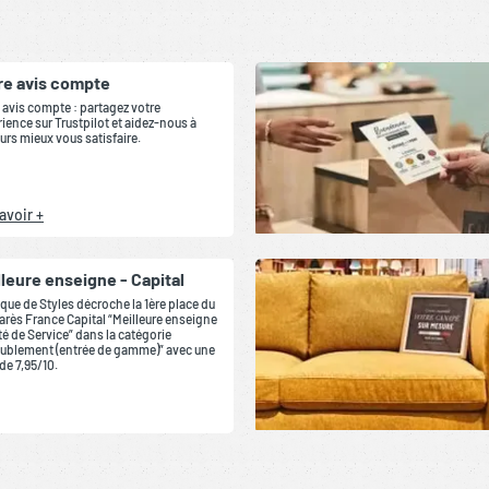
re avis compte
 avis compte : partagez votre
ience sur Trustpilot et aidez-nous à
urs mieux vous satisfaire.
avoir +
lleure enseigne - Capital
que de Styles décroche la 1ère place du
rès France Capital “Meilleure enseigne
té de Service” dans la catégorie
ublement (entrée de gamme)” avec une
de 7,95/10.