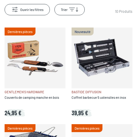
Ouvrir les filtres
Trier
10
Produits
Dernières pièces
Nouveauté
GENTLEMEN'S HARDWARE
BASTIDE DIFFUSION
Couverts de camping manche en bois
Coffret barbecue 5 ustensiles en inox
24,95 €
39,95 €
Dernières pièces
Dernières pièces