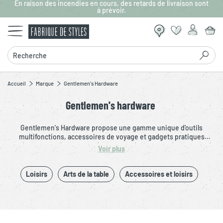
En raison des incendies en cours, des retards de livraison sont
Aller au contenu principal
à prévoir.
Recherche
Accueil
Marque
Gentlemen's Hardware
Gentlemen's hardware
Gentlemen's Hardware propose une gamme unique d'outils
multifonctions, accessoires de voyage et gadgets pratiques
conçus pour les aventuriers modernes. Alliant robustesse, design
Voir plus
élégant et fonctionnalité, chaque produit est pensé pour
accompagner les hommes dans leur quotidien ou leurs escapades.
Que ce soit pour un camping, une randonnée ou un simple
Loisirs
Arts de la table
Accessoires et loisirs
dépannage, Gentlemen's Hardware est la référence pour des
accessoires durables et stylés.