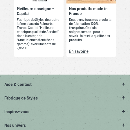
Meilleure enseigne -
Nos produits made in
Capital
France
Fabrique de Styles décroche
Découvrez tous nos produits
la 1ère place du Palmarès
de fabrication
100%
France Capital “Meilleure
française
. Choisis
enseigne qualité de Service”
soigneusement pour le
dans la catégorie
savoir-faire et la qualité des
“Ameublement (entrée de
produits.
gamme)” avec une note de
7,95/10.
En savoir +
Aide & contact
Fabrique de Styles
Inspirez-vous
Nos univers