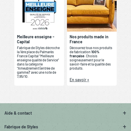
Meilleure enseigne -
Nos produits made in
Capital
France
Fabrique de Styles décroche
Découvrez tous nos produits
la 1ère place du Palmarès
de fabrication
100%
France Capital “Meilleure
française
. Choisis
enseigne qualité de Service”
soigneusement pour le
dans la catégorie
savoir-faire et la qualité des
“Ameublement (entrée de
produits.
gamme)” avec une note de
7,95/10.
En savoir +
Aide & contact
Fabrique de Styles