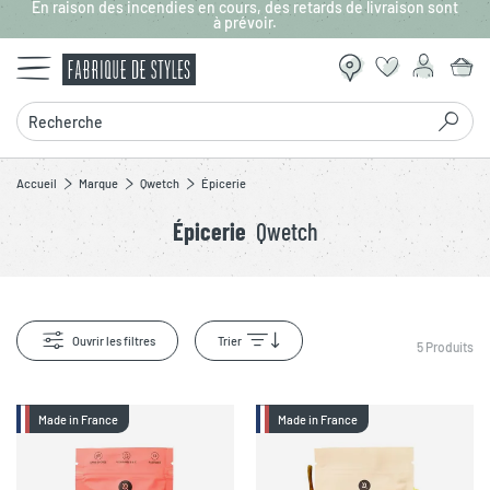
En raison des incendies en cours, des retards de livraison sont
Aller au contenu principal
à prévoir.
Recherche
Accueil
Marque
Qwetch
Épicerie
Épicerie
Qwetch
Ouvrir les filtres
Trier
5
Produits
Made in France
Made in France