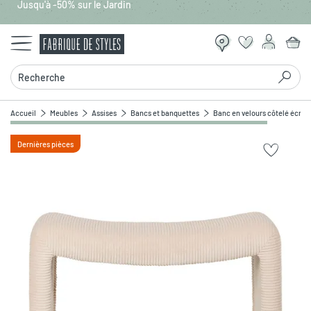
Jusqu'à -50% sur le Jardin
Aller au contenu principal
Recherche
Accueil
Meubles
Assises
Bancs et banquettes
Banc en velours côtelé écru -
Dernières pièces
Zoomer sur l'image