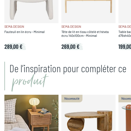
SEMA DESIGN
SEMA DESIGN
SEMA DE
Fauteuil en lin écru - Minimal
Tête de lit en tissu côtelé et hévéa
Table ba
écru 140x100cm - Minimal
d79xh40c
289,00 €
269,00 €
199,0
De l’inspiration pour compléter ce
produit
Nouveauté
Nouve