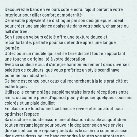
Découvrez le banc en velours côtelé écru, l'ajout parfait à votre
intérieur pour allier confort et modernité.
Ce meuble polyvalent se distingue par son design épuré, idéal
pour créer une ambiance apaisante dans votre salon, chambre ou
hall d'entrée.
Son tissu en velours côtelé offre une texture douce et
réconfortante, parfaite pour se détendre après une longue
journée.
Optez pour un meuble qui sait se faire discret tout en apportant
une touche d'originalité à votre décoration.
Avec sa couleur écru, il s'intègre harmonieusement dans diverses
palettes de couleurs, que vous préfériez un style scandinave,
bohème ou industriel.
Ce banc est conçu pour ceux qui recherchent à la fois praticité et
esthétique.
Utilisez-le comme siège supplémentaire lors de réceptions entre
amis, ou comme pièce d'apparat pour y déposer quelques coussins
colorés et un plaid douillet.
En plus d'être fonctionnel, ce banc se révèle être un atout pour
optimiser l'espace.
Sa structure robuste assure une utilisation durable au quotidien,
tout en restant léger pour pouvoir le déplacer selon vos envies.
Que ce soit comme repose-pieds dans le salon ou comme assise
dans votre dressing, ce banc répondra à toutes vos attentes en