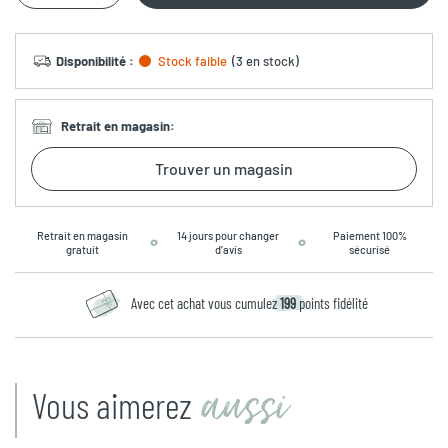
Disponibilité
:
Stock faible
(
3 en stock
)
Retrait en magasin
:
Trouver un magasin
Retrait en magasin
14 jours pour changer
Paiement 100%
gratuit
d’avis
sécurisé
Avec cet achat vous cumulez
199
points fidélité
aussi
Vous aimerez