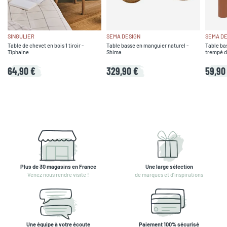
SINGULIER
SEMA DESIGN
SEMA DE
Table de chevet en bois 1 tiroir -
Table basse en manguier naturel -
Table bas
Tiphaine
Shima
trempé d
64,90 €
329,90 €
59,90
Plus de 30 magasins en France
Une large sélection
Venez nous rendre visite !
de marques et d'inspirations
Une équipe à votre écoute
Paiement 100% sécurisé