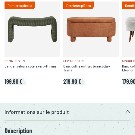
Dernières pièces
Dernières pièces
Derniè
SEMA DESIGN
SEMA DESIGN
SINGULI
Banc en velours côtelé vert - Minimal
Banc coffre en tissu terracotta -
Banc coff
Tessia
Eleonor
199,90 €
219,90 €
179,9
Informations sur le produit
Description