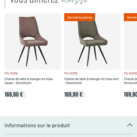
Dernières pièces
Derniè
PG HOME
PG HOME
PG HOM
Chaise de salle à manger en tissu
Chaise de salle à manger en tissu vert
Chaise de
taupe - Stockholm
- Stockholm
terracot
169,90 €
169,90 €
169,9
Informations sur le produit