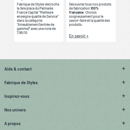
Fabrique de Styles décroche
Découvrez tous nos produits
la 1ère place du Palmarès
de fabrication
100%
France Capital “Meilleure
française
. Choisis
enseigne qualité de Service”
soigneusement pour le
dans la catégorie
savoir-faire et la qualité des
“Ameublement (entrée de
produits.
gamme)” avec une note de
7,95/10.
En savoir +
Aide & contact
Fabrique de Styles
Inspirez-vous
Nos univers
A propos