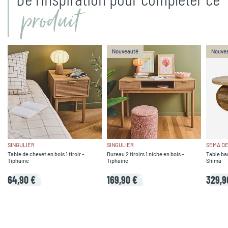
produit
Nouveauté
Nouve
SINGULIER
SINGULIER
SEMA DE
Table de chevet en bois 1 tiroir -
Bureau 2 tiroirs 1 niche en bois -
Table ba
Tiphaine
Tiphaine
Shima
64,90 €
169,90 €
329,9