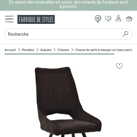
En raison des incendies en cours, des retards de livraison sont
Aller au contenu principal
à prévoir.
Recherche
Accueil
Meubles
Assises
Chaises
Chaise de salle à manger en tissu marron 
Zoomer sur l'image