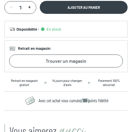
AJOUTER AU PANIER
Disponibilité
:
En stock
Retrait en magasin
:
Trouver un magasin
Retrait en magasin
14 jours pour changer
Paiement 100%
gratuit
d’avis
sécurisé
Avec cet achat vous cumulez
169
points fidélité
aussi
Vous aimerez