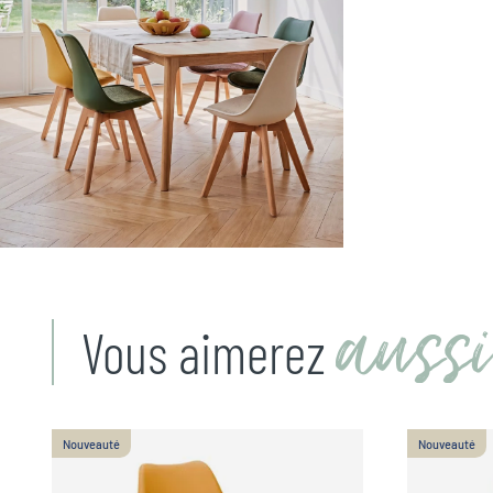
Zoomer sur l'image
aussi
Vous aimerez
Nouveauté
Nouveauté