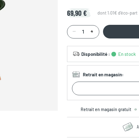
69,90 €
dont 1.01€ d'éco-part
Disponibilité
:
En stock
Retrait en magasin
:
Retrait en magasin gratuit
A