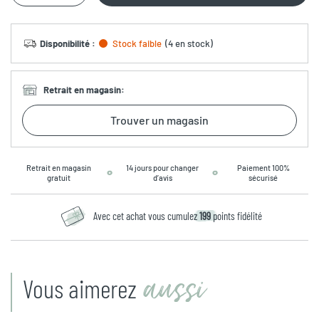
Disponibilité
:
Stock faible
(
4 en stock
)
Retrait en magasin
:
Trouver un magasin
Retrait en magasin
14 jours pour changer
Paiement 100%
gratuit
d’avis
sécurisé
Avec cet achat vous cumulez
199
points fidélité
aussi
Vous aimerez