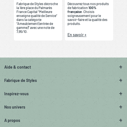
Fabrique de Styles décroche
Découvrez tous nos produits
la 1ère place du Palmarès
de fabrication
100%
France Capital “Meilleure
française
. Choisis
enseigne qualité de Service”
soigneusement pour le
dans la catégorie
savoir-faire et la qualité des
“Ameublement (entrée de
produits.
gamme)” avec une note de
7,95/10.
En savoir +
Aide & contact
Fabrique de Styles
Inspirez-vous
Nos univers
A propos