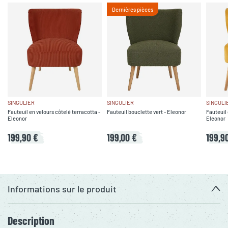
Dernières pièces
SINGULIER
SINGULIER
SINGULI
Fauteuil en velours côtelé terracotta -
Fauteuil bouclette vert - Eleonor
Fauteuil
Eleonor
Eleonor
199,90 €
199,00 €
199,9
Informations sur le produit
Description