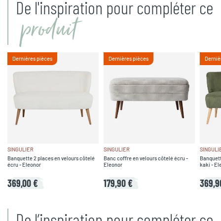
De l'inspiration pour compléter ce
produit
Dernières pièces
Dernières pièces
Derniè
SINGULIER
SINGULIER
SINGULI
Banquette 2 places en velours côtelé
Banc coffre en velours côtelé écru -
Banquett
écru - Eleonor
Eleonor
kaki - El
369,00 €
179,90 €
369,9
De l’inspiration pour compléter ce