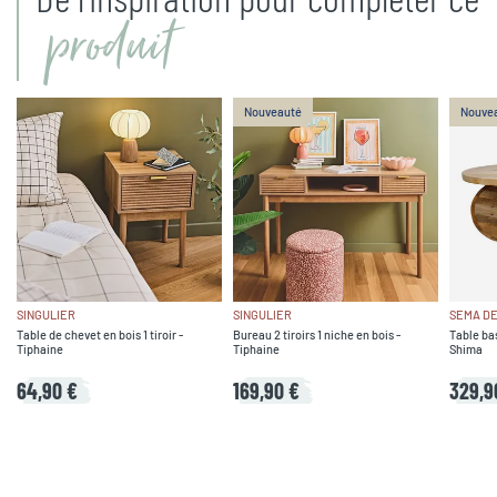
produit
Nouveauté
Nouve
SINGULIER
SINGULIER
SEMA DE
Table de chevet en bois 1 tiroir -
Bureau 2 tiroirs 1 niche en bois -
Table ba
Tiphaine
Tiphaine
Shima
64,90 €
169,90 €
329,9