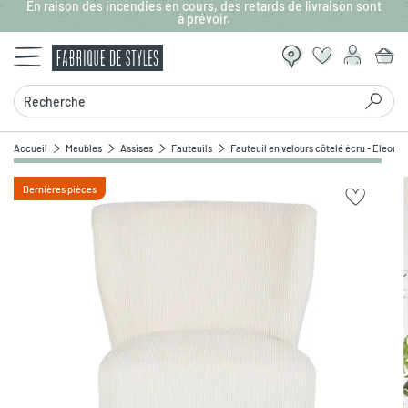
En raison des incendies en cours, des retards de livraison sont
Aller au contenu principal
à prévoir.
Recherche
Accueil
Meubles
Assises
Fauteuils
Fauteuil en velours côtelé écru - Eleonor
Dernières pièces
Zoomer sur l'image