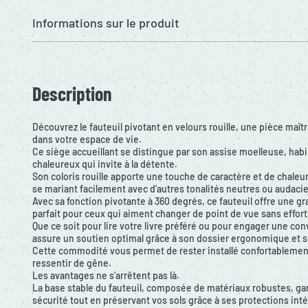
Informations sur le produit
Description
Découvrez le fauteuil pivotant en velours rouille, une pièce maître
dans votre espace de vie.
Ce siège accueillant se distingue par son assise moelleuse, habil
chaleureux qui invite à la détente.
Son coloris rouille apporte une touche de caractère et de chaleur
se mariant facilement avec d'autres tonalités neutres ou audaci
Avec sa fonction pivotante à 360 degrés, ce fauteuil offre une gran
parfait pour ceux qui aiment changer de point de vue sans effort
Que ce soit pour lire votre livre préféré ou pour engager une co
assure un soutien optimal grâce à son dossier ergonomique et
Cette commodité vous permet de rester installé confortableme
ressentir de gêne.
Les avantages ne s'arrêtent pas là.
La base stable du fauteuil, composée de matériaux robustes, gara
sécurité tout en préservant vos sols grâce à ses protections int