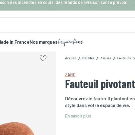
aison des incendies en cours, des retards de livraison sont à prévoir.
Inspirations
ade in France
Nos marques
Accueil
Meubles
Assises
Fauteuils
ZAGO
Fauteuil pivotant
Découvrez le fauteuil pivotant en 
style dans votre espace de vie.
En savoir plus