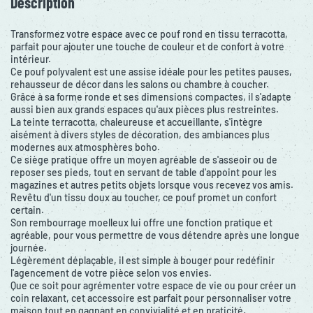
Description
Transformez votre espace avec ce pouf rond en tissu terracotta,
parfait pour ajouter une touche de couleur et de confort à votre
intérieur.
Ce pouf polyvalent est une assise idéale pour les petites pauses,
rehausseur de décor dans les salons ou chambre à coucher.
Grâce à sa forme ronde et ses dimensions compactes, il s'adapte
aussi bien aux grands espaces qu'aux pièces plus restreintes.
La teinte terracotta, chaleureuse et accueillante, s'intègre
aisément à divers styles de décoration, des ambiances plus
modernes aux atmosphères boho.
Ce siège pratique offre un moyen agréable de s'asseoir ou de
reposer ses pieds, tout en servant de table d'appoint pour les
magazines et autres petits objets lorsque vous recevez vos amis.
Revêtu d'un tissu doux au toucher, ce pouf promet un confort
certain.
Son rembourrage moelleux lui offre une fonction pratique et
agréable, pour vous permettre de vous détendre après une longue
journée.
Légèrement déplaçable, il est simple à bouger pour redéfinir
l'agencement de votre pièce selon vos envies.
Que ce soit pour agrémenter votre espace de vie ou pour créer un
coin relaxant, cet accessoire est parfait pour personnaliser votre
maison tout en gagnant en convivialité et en praticité.