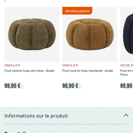
Dernières pièces
SINGULIER
SINGULIER
HOUSE N
Pouf rond en tissu vert olive - Aniak
Pouf rond en tissu moutarde - Aniak
Pouf en t
Paris
99,90 €
99,90 €
89,90
Informations sur le produit