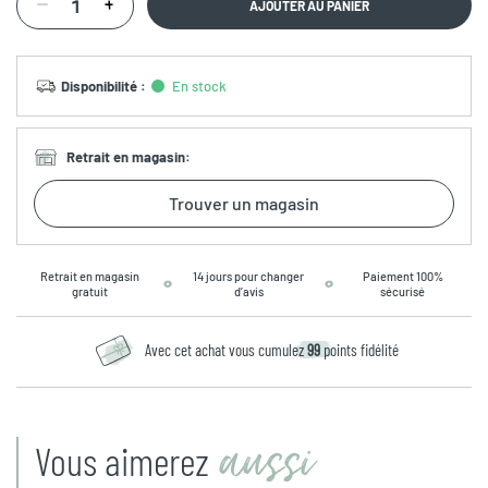
AJOUTER AU PANIER
Disponibilité
:
En stock
Retrait en magasin
:
Trouver un magasin
Retrait en magasin
14 jours pour changer
Paiement 100%
gratuit
d’avis
sécurisé
Avec cet achat vous cumulez
99
points fidélité
aussi
Vous aimerez