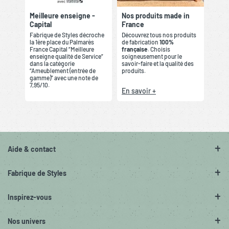
Meilleure enseigne -
Nos produits made in
Capital
France
Fabrique de Styles décroche
Découvrez tous nos produits
la 1ère place du Palmarès
de fabrication
100%
France Capital “Meilleure
française
. Choisis
enseigne qualité de Service”
soigneusement pour le
dans la catégorie
savoir-faire et la qualité des
“Ameublement (entrée de
produits.
gamme)” avec une note de
7,95/10.
En savoir +
Aide & contact
Fabrique de Styles
Inspirez-vous
Nos univers