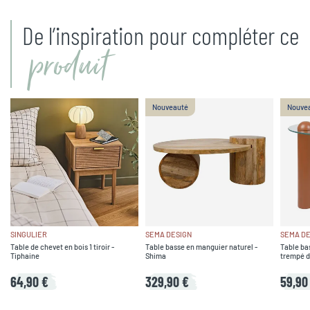
De l’inspiration pour compléter ce
produit
Nouveauté
Nouve
SINGULIER
SEMA DESIGN
SEMA DE
Table de chevet en bois 1 tiroir -
Table basse en manguier naturel -
Table bas
Tiphaine
Shima
trempé d
64,90 €
329,90 €
59,90