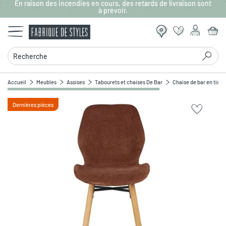
En raison des incendies en cours, des retards de livraison sont
Aller au contenu principal
à prévoir.
Recherche
Accueil
Meubles
Assises
Tabourets et chaises De Bar
Chaise de bar en tissu
Dernières pièces
Zoomer sur l'image