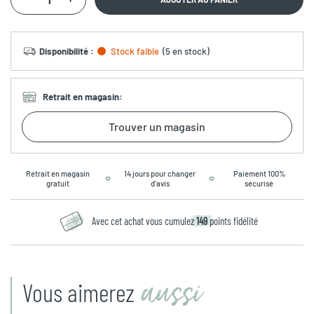
Disponibilité
:
Stock faible
(
5 en stock
)
Retrait en magasin
:
Trouver un magasin
Retrait en magasin
14 jours pour changer
Paiement 100%
gratuit
d’avis
sécurisé
Avec cet achat vous cumulez
149
points fidélité
aussi
Vous aimerez