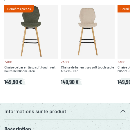
Dernières pièces
Derniè
ZAGO
ZAGO
ZAGO
Chaise de bar en tissu soft touch vert
Chaise de bar en tissu soft touch sable
Chaise de
bouteille h65cm - Keri
h65cm - Keri
h65cm - 
149,90 €
149,90 €
149,9
Informations sur le produit
Description