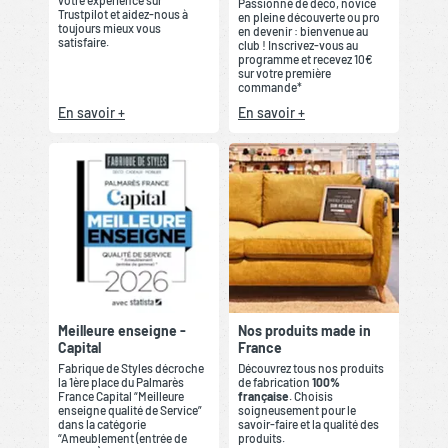
Passionné de déco, novice
Trustpilot et aidez-nous à
en pleine découverte ou pro
toujours mieux vous
en devenir : bienvenue au
satisfaire.
club ! Inscrivez-vous au
programme et recevez 10€
sur votre première
commande*
En savoir +
En savoir +
Meilleure enseigne -
Nos produits made in
Capital
France
Fabrique de Styles décroche
Découvrez tous nos produits
la 1ère place du Palmarès
de fabrication
100%
France Capital “Meilleure
française
. Choisis
enseigne qualité de Service”
soigneusement pour le
dans la catégorie
savoir-faire et la qualité des
“Ameublement (entrée de
produits.