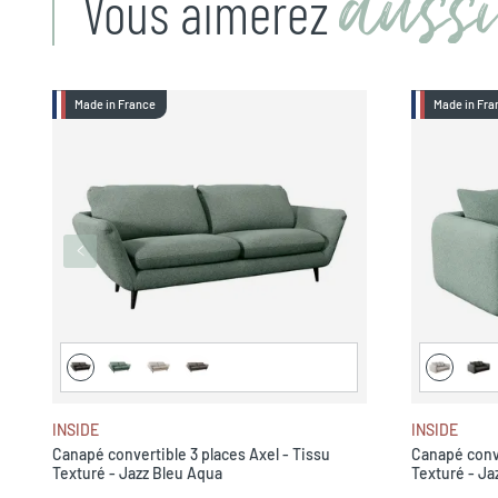
aussi
Vous aimerez
Made in France
Made in Fra
INSIDE
INSIDE
Canapé convertible 3 places Axel - Tissu
Canapé conve
Texturé - Jazz Bleu Aqua
Texturé - Ja