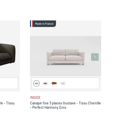
Made in France
I
C
-
INSIDE
le - Tissu
Canapé fixe 3 places Gustave - Tissu Chenille
- Perfect Harmony Ecru