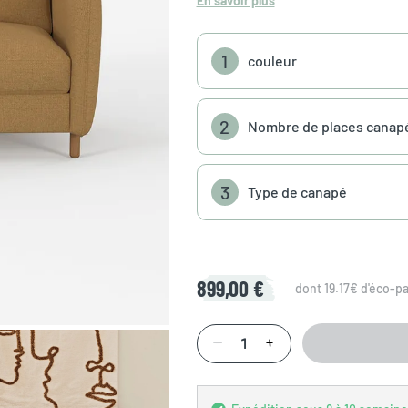
En savoir plus
1
couleur
2
Nombre de places canap
3
Type de canapé
899,00 €
dont 19.17€ d'éco-pa