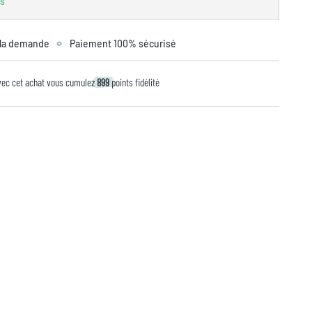
es
 la demande
Paiement 100% sécurisé
vec cet achat vous cumulez
899
points fidélité