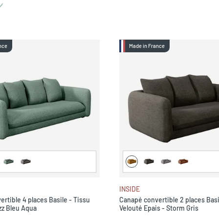
nce
Made in France
INSIDE
rtible 4 places Basile - Tissu
Canapé convertible 2 places Basi
zz Bleu Aqua
Velouté Epais - Storm Gris