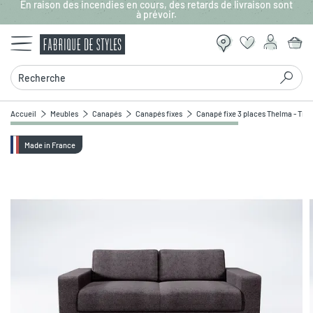
En raison des incendies en cours, des retards de livraison sont
Aller au contenu principal
à prévoir.
Recherche
Accueil
Meubles
Canapés
Canapés fixes
Canapé fixe 3 places Thelma - Tiss
Made in France
Zoomer sur l'image