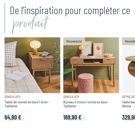
De l’inspiration pour compléter ce
produit
Nouveauté
Nouve
SINGULIER
SINGULIER
SEMA DE
Table de chevet en bois 1 tiroir -
Bureau 2 tiroirs 1 niche en bois -
Table ba
Tiphaine
Tiphaine
Shima
64,90 €
169,90 €
329,9