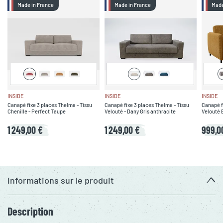
Made in France
Made in France
Made
INSIDE
INSIDE
INSIDE
Canapé fixe 3 places Thelma - Tissu
Canapé fixe 3 places Thelma - Tissu
Canapé fi
Chenille - Perfect Taupe
Velouté - Dany Gris anthracite
Velouté 
1 249,00 €
1 249,00 €
999,0
Informations sur le produit
Description