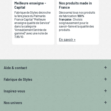
Meilleure enseigne -
Nos produits made in
Capital
France
Fabrique de Styles décroche
Découvrez tous nos produits
la 1ère place du Palmarès
de fabrication
100%
France Capital “Meilleure
française
. Choisis
enseigne qualité de Service”
soigneusement pour le
dans la catégorie
savoir-faire et la qualité des
“Ameublement (entrée de
produits.
gamme)” avec une note de
7,95/10.
En savoir +
Aide & contact
Fabrique de Styles
Inspirez-vous
Nos univers