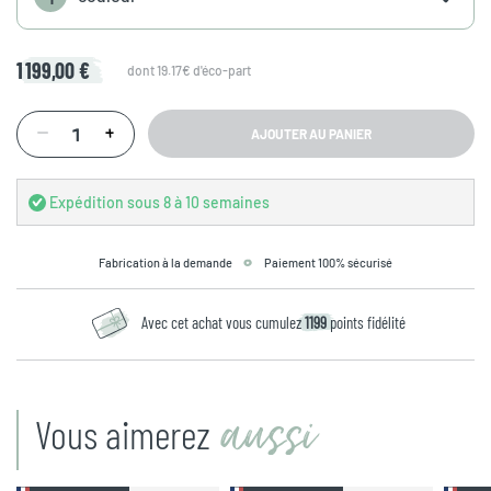
1 199,00 €
dont 19.17€ d'éco-part
AJOUTER AU PANIER
Expédition sous 8 à 10 semaines
Fabrication à la demande
Paiement 100% sécurisé
Avec cet achat vous cumulez
1199
points fidélité
aussi
Vous aimerez