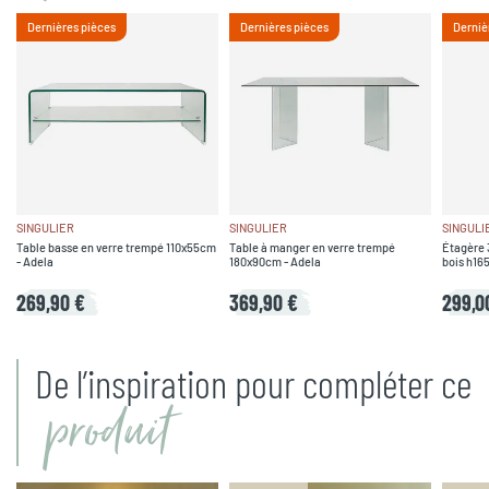
Dernières pièces
Dernières pièces
Derniè
SINGULIER
SINGULIER
SINGULI
Table basse en verre trempé 110x55cm
Table à manger en verre trempé
Étagère 
- Adela
180x90cm - Adela
bois h16
269,90 €
369,90 €
299,0
De l’inspiration pour compléter ce
produit