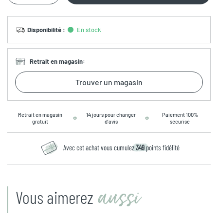
Disponibilité
:
En stock
Retrait en magasin
:
Trouver un magasin
Retrait en magasin
14 jours pour changer
Paiement 100%
gratuit
d’avis
sécurisé
Avec cet achat vous cumulez
349
points fidélité
aussi
Vous aimerez