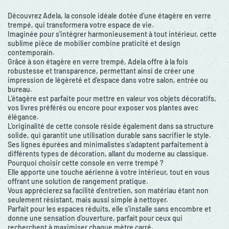
Découvrez Adela, la console idéale dotée d'une étagère en verre
trempé, qui transformera votre espace de vie.
Imaginée pour s'intégrer harmonieusement à tout intérieur, cette
sublime pièce de mobilier combine praticité et design
contemporain.
Grâce à son étagère en verre trempé, Adela offre à la fois
robustesse et transparence, permettant ainsi de créer une
impression de légèreté et d'espace dans votre salon, entrée ou
bureau.
L'étagère est parfaite pour mettre en valeur vos objets décoratifs,
vos livres préférés ou encore pour exposer vos plantes avec
élégance.
L'originalité de cette console réside également dans sa structure
solide, qui garantit une utilisation durable sans sacrifier le style.
Ses lignes épurées and minimalistes s'adaptent parfaitement à
différents types de décoration, allant du moderne au classique.
Pourquoi choisir cette console en verre trempé ?
Elle apporte une touche aérienne à votre intérieur, tout en vous
offrant une solution de rangement pratique.
Vous apprécierez sa facilité d'entretien, son matériau étant non
seulement résistant, mais aussi simple à nettoyer.
Parfait pour les espaces réduits, elle s'installe sans encombre et
donne une sensation d'ouverture, parfait pour ceux qui
recherchent à maximiser chaque mètre carré.