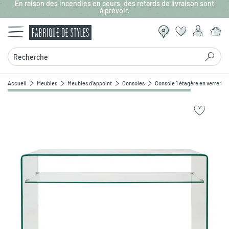
En raison des incendies en cours, des retards de livraison sont
Aller au contenu principal
à prévoir.
Recherche
Accueil
Meubles
Meubles d'appoint
Consoles
Console 1 étagère en verre tr
Zoomer sur l'image