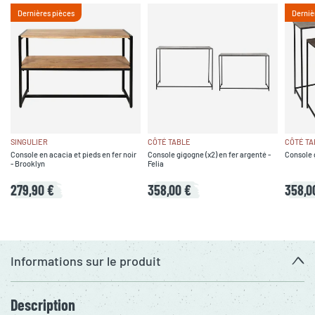
Dernières pièces
Derniè
SINGULIER
CÔTÉ TABLE
CÔTÉ TA
Console en acacia et pieds en fer noir
Console gigogne (x2) en fer argenté -
Console g
- Brooklyn
Felia
279,90 €
358,00 €
358,0
Informations sur le produit
Description