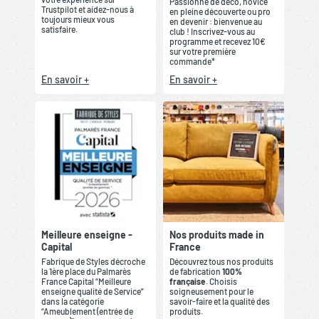
Passionné de déco, novice
Trustpilot et aidez-nous à
en pleine découverte ou pro
toujours mieux vous
en devenir : bienvenue au
satisfaire.
club ! Inscrivez-vous au
programme et recevez 10€
sur votre première
commande*
En savoir +
En savoir +
Meilleure enseigne -
Nos produits made in
Capital
France
Fabrique de Styles décroche
Découvrez tous nos produits
la 1ère place du Palmarès
de fabrication
100%
France Capital “Meilleure
française
. Choisis
enseigne qualité de Service”
soigneusement pour le
dans la catégorie
savoir-faire et la qualité des
“Ameublement (entrée de
produits.