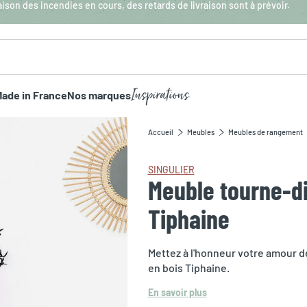
aison des incendies en cours, des retards de livraison sont à prévoir.
Inspirations
ade in France
Nos marques
Accueil
Meubles
Meubles de rangement
SINGULIER
Meuble tourne-d
Tiphaine
Mettez à l'honneur votre amour d
en bois Tiphaine.
En savoir plus