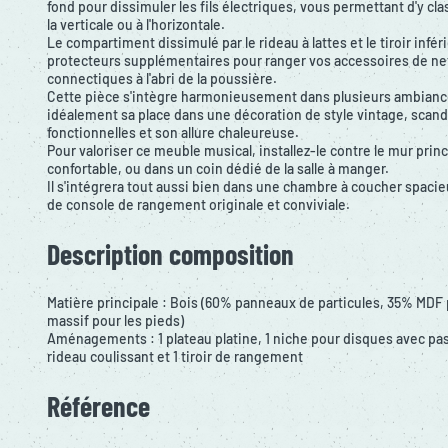
fond pour dissimuler les fils électriques, vous permettant d'y cl
la verticale ou à l'horizontale.
Le compartiment dissimulé par le rideau à lattes et le tiroir infé
protecteurs supplémentaires pour ranger vos accessoires de ne
connectiques à l'abri de la poussière.
Cette pièce s'intègre harmonieusement dans plusieurs ambiance
idéalement sa place dans une décoration de style vintage, scandi
fonctionnelles et son allure chaleureuse.
Pour valoriser ce meuble musical, installez-le contre le mur princi
confortable, ou dans un coin dédié de la salle à manger.
Il s'intégrera tout aussi bien dans une chambre à coucher spacie
de console de rangement originale et conviviale.
Description composition
Matière principale : Bois (60% panneaux de particules, 35% MDF p
massif pour les pieds)
Aménagements : 1 plateau platine, 1 niche pour disques avec pa
rideau coulissant et 1 tiroir de rangement
Référence