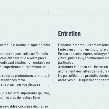
Entretien
e au meuble tourne-disque en bois
Dépoussiérer régulièrement l'ense
l'aide d'un chiffon en microfibre 
eaux de particules au fini bois
En cas de tache légère, nettoyer à
arme authentique à votre pièce.
claire, puis essuyer immédiateme
oulissant à lattes horizontales en
particules.
ent supérieure, surplombant un
Actionner le rideau coulissant en
alignement des lattes dans leurs g
 rebords protecteurs arrondis, le
Ne pas utiliser de produits d'ent
s tendances rétro.
abrasives qui risqueraient de tern
 et à organiser vos disques
 sur la tablette supérieure gauche,
ant le bras de lecture libre
sse-câbles circulaire discret au