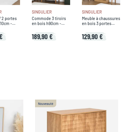
R
SINGULIER
SINGULIER
 2 portes
Commode 3 tiroirs
Meuble à chaussures
110cm -
en bois h90cm -
en bois 3 portes
Tiphaine
H113cm - Tiphaine
€
189,90 €
129,90 €
Nouveauté
B