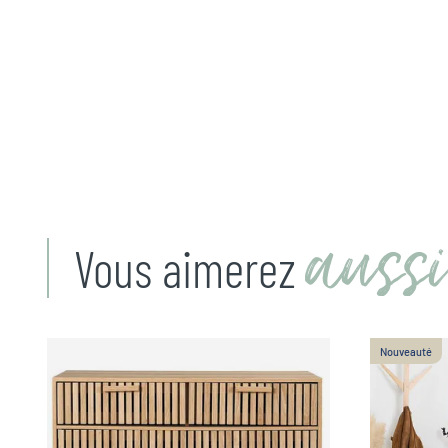
aussi
Vous aimerez
Nouveauté