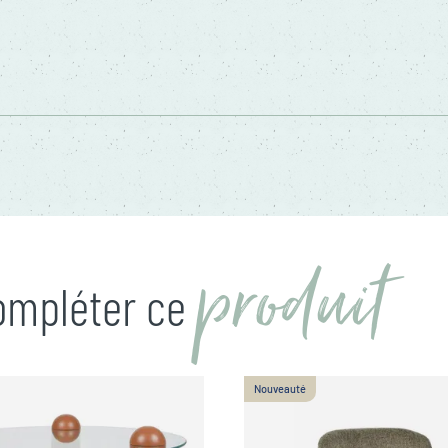
produit
compléter ce
Nouveauté