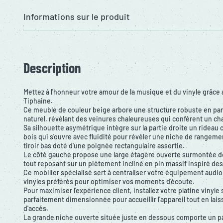
Informations sur le produit
Description
Mettez à l'honneur votre amour de la musique et du vinyle grâc
Tiphaine.
Ce meuble de couleur beige arbore une structure robuste en pann
naturel, révélant des veinures chaleureuses qui confèrent un ch
Sa silhouette asymétrique intègre sur la partie droite un rideau c
bois qui s'ouvre avec fluidité pour révéler une niche de rangem
tiroir bas doté d'une poignée rectangulaire assortie.
Le côté gauche propose une large étagère ouverte surmontée de
tout reposant sur un piétement incliné en pin massif inspiré de
Ce mobilier spécialisé sert à centraliser votre équipement audio
vinyles préférés pour optimiser vos moments d'écoute.
Pour maximiser l'expérience client, installez votre platine vinyle
parfaitement dimensionnée pour accueillir l'appareil tout en laiss
d'accès.
La grande niche ouverte située juste en dessous comporte un pa