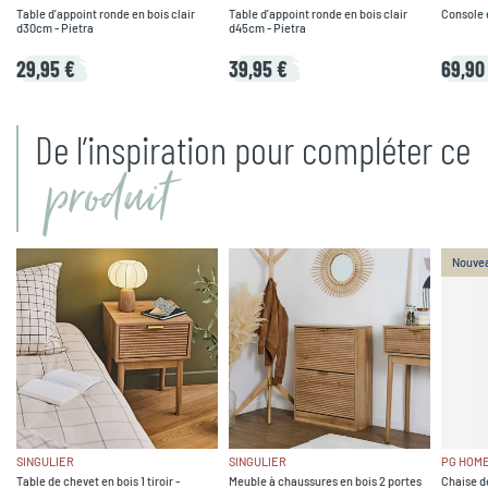
Table d'appoint ronde en bois clair
Table d'appoint ronde en bois clair
Console e
d30cm - Pietra
d45cm - Pietra
29,95 €
39,95 €
69,90
De l’inspiration pour compléter ce
produit
Nouve
SINGULIER
SINGULIER
PG HOM
Table de chevet en bois 1 tiroir -
Meuble à chaussures en bois 2 portes
Chaise de