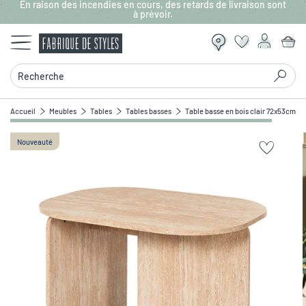
En raison des incendies en cours, des retards de livraison sont
Aller au contenu principal
à prévoir.
Recherche
Accueil
Meubles
Tables
Tables basses
Table basse en bois clair 72x53cm - P
Nouveauté
Zoomer sur l'image