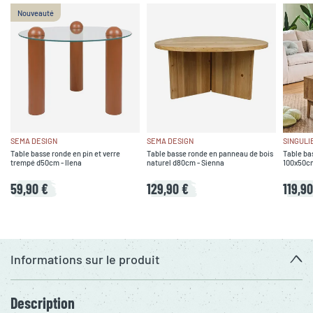
Nouveauté
SEMA DESIGN
SEMA DESIGN
SINGULI
Table basse ronde en pin et verre
Table basse ronde en panneau de bois
Table bas
trempé d50cm - Ilena
naturel d80cm - Sienna
100x50cm
59,90 €
129,90 €
119,90
Informations sur le produit
Description