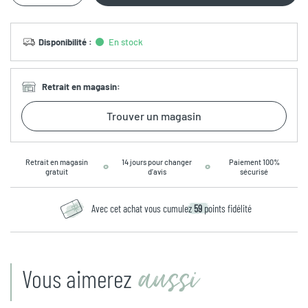
Disponibilité
:
En stock
Retrait en magasin
:
Trouver un magasin
Retrait en magasin
14 jours pour changer
Paiement 100%
gratuit
d’avis
sécurisé
Avec cet achat vous cumulez
59
points fidélité
aussi
Vous aimerez