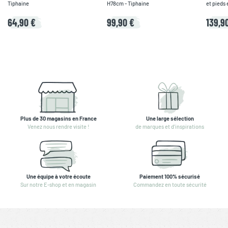
Tiphaine
H78cm - Tiphaine
et pieds 
Copenha
64,90 €
99,90 €
139,9
Plus de 30 magasins en France
Une large sélection
Venez nous rendre visite !
de marques et d'inspirations
Une équipe à votre écoute
Paiement 100% sécurisé
Sur notre E-shop et en magasin
Commandez en toute sécurité