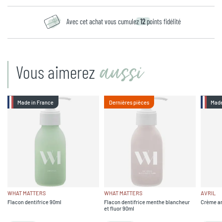
Avec cet achat vous cumulez
12
points fidélité
aussi
Vous aimerez
Made in France
Dernières pièces
Made
WHAT MATTERS
WHAT MATTERS
AVRIL
Flacon dentifrice 90ml
Flacon dentifrice menthe blancheur
Crème an
et fluor 90ml