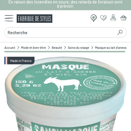
En raison des incendies en cours, des retards de livraison sont
Aller au contenu principal
à prévoir.
Recherche
Accueil
Mode et bien-être
Beauté
Soins du visage
Masque au lait d'anesse
Made in France
Zoomer sur l'image