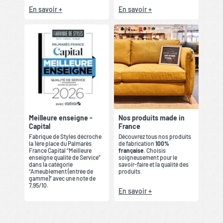
En savoir +
En savoir +
Meilleure enseigne -
Nos produits made in
Capital
France
Fabrique de Styles décroche
Découvrez tous nos produits
la 1ère place du Palmarès
de fabrication
100%
France Capital “Meilleure
française
. Choisis
enseigne qualité de Service”
soigneusement pour le
dans la catégorie
savoir-faire et la qualité des
“Ameublement (entrée de
produits.
gamme)” avec une note de
7,95/10.
En savoir +