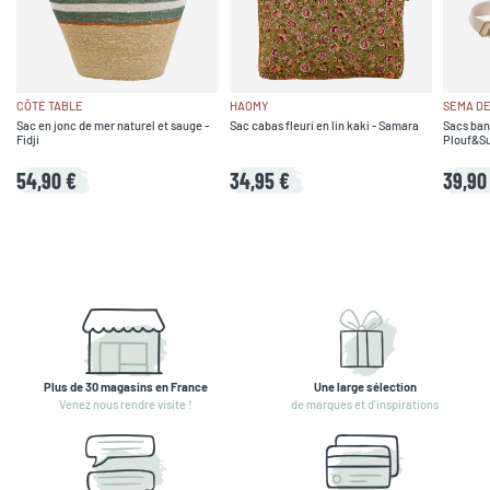
CÔTÉ TABLE
HAOMY
SEMA DE
Sac en jonc de mer naturel et sauge -
Sac cabas fleuri en lin kaki - Samara
Sacs bana
Fidji
Plouf&S
54,90 €
34,95 €
39,90
Plus de 30 magasins en France
Une large sélection
Venez nous rendre visite !
de marques et d'inspirations