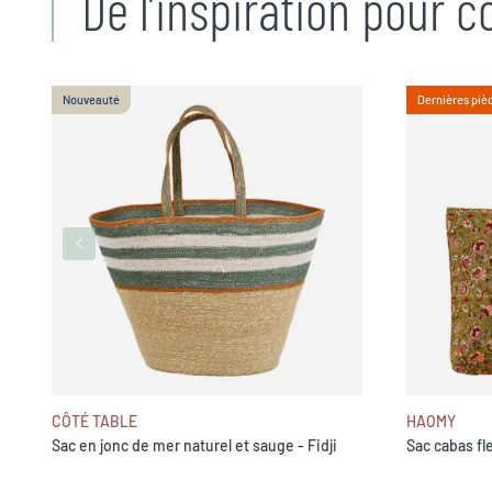
De l’inspiration pour 
Nouveauté
Dernières piè
CÔTÉ TABLE
HAOMY
Sac en jonc de mer naturel et sauge - Fidji
Sac cabas fle