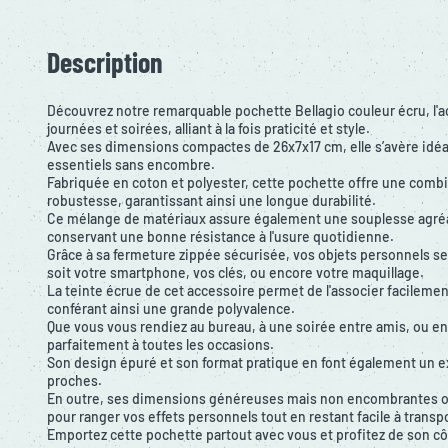
Description
Découvrez notre remarquable pochette Bellagio couleur écru, l'
journées et soirées, alliant à la fois praticité et style.
Avec ses dimensions compactes de 26x7x17 cm, elle s’avère idéa
essentiels sans encombre.
Fabriquée en coton et polyester, cette pochette offre une combi
robustesse, garantissant ainsi une longue durabilité.
Ce mélange de matériaux assure également une souplesse agréa
conservant une bonne résistance à l'usure quotidienne.
Grâce à sa fermeture zippée sécurisée, vos objets personnels se
soit votre smartphone, vos clés, ou encore votre maquillage.
La teinte écrue de cet accessoire permet de l'associer facilement
conférant ainsi une grande polyvalence.
Que vous vous rendiez au bureau, à une soirée entre amis, ou en
parfaitement à toutes les occasions.
Son design épuré et son format pratique en font également un e
proches.
En outre, ses dimensions généreuses mais non encombrantes o
pour ranger vos effets personnels tout en restant facile à transpo
Emportez cette pochette partout avec vous et profitez de son côt