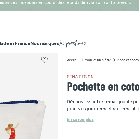
aison des incendies en cours, des retards de livraison sont à prévoir.
Inspirations
ade in France
Nos marques
Accueil
Mode et bien-être
Mode et acces
SEMA DESIGN
Pochette en coto
Découvrez notre remarquable poch
pour vos journées et soirées, allian
En savoir plus