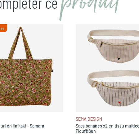
produit
compléter ce
ces
SEMA DESIGN
uri en lin kaki - Samara
Sacs bananes x2 en tissu multico
Plouf&Sun