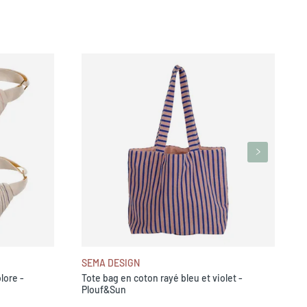
S
r
SEMA DESIGN
lore -
Tote bag en coton rayé bleu et violet -
Plouf&Sun