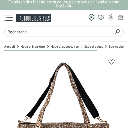
En raison des incendies en cours, des retards de livraison sont
Aller au contenu principal
à prévoir.
Recherche
Accueil
Mode et bien-être
Mode et accessoires
Sacs et cabas
Sac weekend 
Zoomer sur l'image