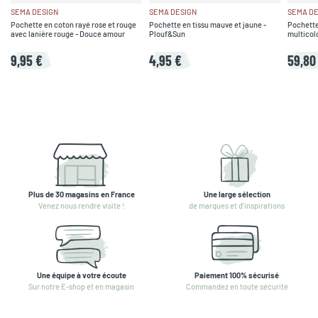
SEMA DESIGN
SEMA DESIGN
SEMA DE
Pochette en coton rayé rose et rouge
Pochette en tissu mauve et jaune -
Pochette
avec lanière rouge - Douce amour
Plouf&Sun
multicol
9,95 €
4,95 €
59,80
Plus de 30 magasins en France
Une large sélection
Venez nous rendre visite !
de marques et d'inspirations
Une équipe à votre écoute
Paiement 100% sécurisé
Sur notre E-shop et en magasin
Commandez en toute sécurité