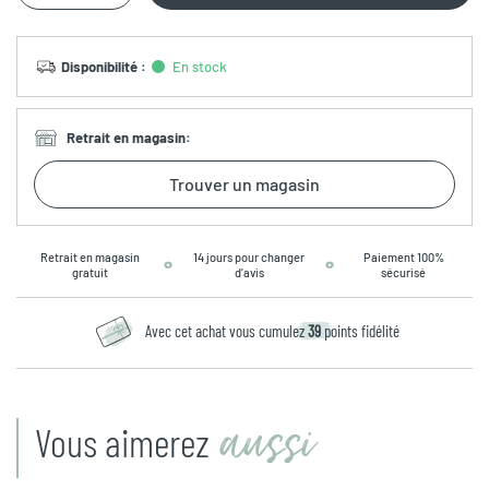
Disponibilité
:
En stock
Retrait en magasin
:
Trouver un magasin
Retrait en magasin
14 jours pour changer
Paiement 100%
gratuit
d’avis
sécurisé
Avec cet achat vous cumulez
39
points fidélité
aussi
Vous aimerez