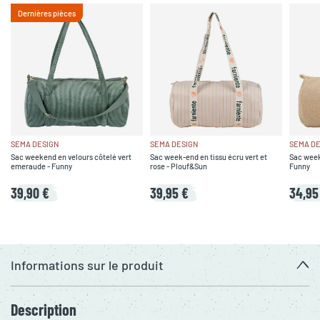
Dernières pièces
SEMA DESIGN
SEMA DESIGN
SEMA DE
Sac weekend en velours côtelé vert
Sac week-end en tissu écru vert et
Sac week
emeraude - Funny
rose - Plouf&Sun
Funny
39,90 €
39,95 €
34,95
Informations sur le produit
Description