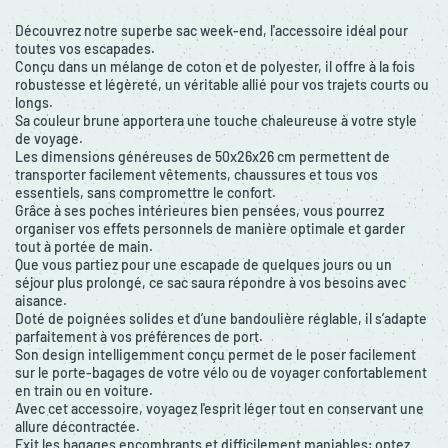
Découvrez notre superbe sac week-end, l'accessoire idéal pour
toutes vos escapades.
Conçu dans un mélange de coton et de polyester, il offre à la fois
robustesse et légèreté, un véritable allié pour vos trajets courts ou
longs.
Sa couleur brune apportera une touche chaleureuse à votre style
de voyage.
Les dimensions généreuses de 50x26x26 cm permettent de
transporter facilement vêtements, chaussures et tous vos
essentiels, sans compromettre le confort.
Grâce à ses poches intérieures bien pensées, vous pourrez
organiser vos effets personnels de manière optimale et garder
tout à portée de main.
Que vous partiez pour une escapade de quelques jours ou un
séjour plus prolongé, ce sac saura répondre à vos besoins avec
aisance.
Doté de poignées solides et d’une bandoulière réglable, il s’adapte
parfaitement à vos préférences de port.
Son design intelligemment conçu permet de le poser facilement
sur le porte-bagages de votre vélo ou de voyager confortablement
en train ou en voiture.
Avec cet accessoire, voyagez l'esprit léger tout en conservant une
allure décontractée.
Exit les bagages encombrants et difficilement maniables; optez