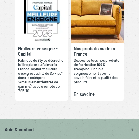
Meilleure enseigne -
Nos produits made in
Capital
France
Fabrique de Styles décroche
Découvrez tous nos produits
la 1ère place du Palmarès
de fabrication
100%
France Capital “Meilleure
française
. Choisis
enseigne qualité de Service”
soigneusement pour le
dans la catégorie
savoir-faire et la qualité des
“Ameublement (entrée de
produits.
gamme)” avec une note de
7,95/10.
En savoir +
Aide & contact