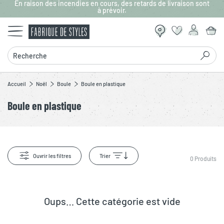
En raison des incendies en cours, des retards de livraison sont
Aller au contenu principal
à prévoir.
Recherche
Accueil
Noël
Boule
Boule en plastique
Boule en plastique
Ouvrir les filtres
Trier
0
Produits
Oups… Cette catégorie est vide