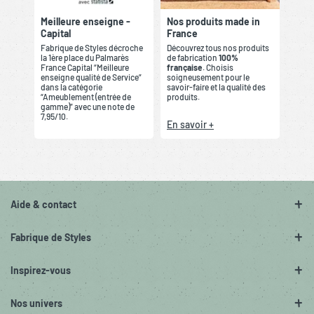
Meilleure enseigne -
Nos produits made in
Capital
France
Fabrique de Styles décroche
Découvrez tous nos produits
la 1ère place du Palmarès
de fabrication
100%
France Capital “Meilleure
française
. Choisis
enseigne qualité de Service”
soigneusement pour le
dans la catégorie
savoir-faire et la qualité des
“Ameublement (entrée de
produits.
gamme)” avec une note de
7,95/10.
En savoir +
Aide & contact
Fabrique de Styles
Inspirez-vous
Nos univers