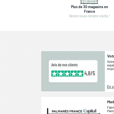
Plus de 30 magasins en
France
Venez nous rendre visite !
Vot
Votre
expér
toujo
En s
Mei
Fabri
Palma