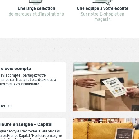
Une large sélection
Une équipe à votre écoute
de marques et d'inspirations
Sur notre E-shop et en
magasin
re avis compte
 avis compte : partagez votre
ience sur Trustpilot et aidez-nous à
urs mieux vous satisfaire.
avoir +
lleure enseigne - Capital
que de Styles décroche la 1ère place du
rès France Capital “Meilleure enseigne