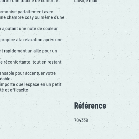
porter une touche de confort et
Lavage main
'harmonise parfaitement avec
 d'une chambre cosy ou même d'une
n ajoutant une note de couleur
propice à la relaxation après une
ent rapidement un allié pour un
 réconfortante, tout en restant
pensable pour accentuer votre
réable.
n'importe quel espace en un petit
té et efficacité.
Référence
704338