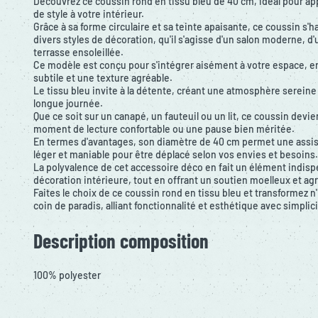
Découvrez ce coussin rond en tissu bleu de 40 cm, idéal pour ap
de style à votre intérieur.
Grâce à sa forme circulaire et sa teinte apaisante, ce coussin s
divers styles de décoration, qu'il s'agisse d'un salon moderne,
terrasse ensoleillée.
Ce modèle est conçu pour s'intégrer aisément à votre espace, e
subtile et une texture agréable.
Le tissu bleu invite à la détente, créant une atmosphère sereine 
longue journée.
Que ce soit sur un canapé, un fauteuil ou un lit, ce coussin devi
moment de lecture confortable ou une pause bien méritée.
En termes d'avantages, son diamètre de 40 cm permet une assise
léger et maniable pour être déplacé selon vos envies et besoins.
La polyvalence de cet accessoire déco en fait un élément indis
décoration intérieure, tout en offrant un soutien moelleux et ag
Faites le choix de ce coussin rond en tissu bleu et transformez 
coin de paradis, alliant fonctionnalité et esthétique avec simplici
Description composition
100% polyester