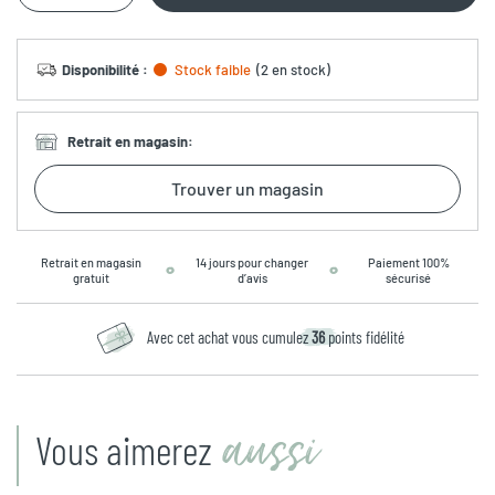
Disponibilité
:
Stock faible
(
2 en stock
)
Retrait en magasin
:
Trouver un magasin
Retrait en magasin
14 jours pour changer
Paiement 100%
gratuit
d’avis
sécurisé
Avec cet achat vous cumulez
36
points fidélité
aussi
Vous aimerez