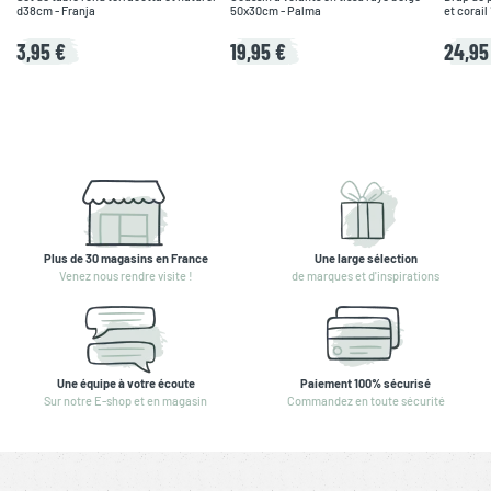
d38cm - Franja
50x30cm - Palma
et corai
3,95 €
19,95 €
24,95
Plus de 30 magasins en France
Une large sélection
Venez nous rendre visite !
de marques et d'inspirations
Une équipe à votre écoute
Paiement 100% sécurisé
Sur notre E-shop et en magasin
Commandez en toute sécurité