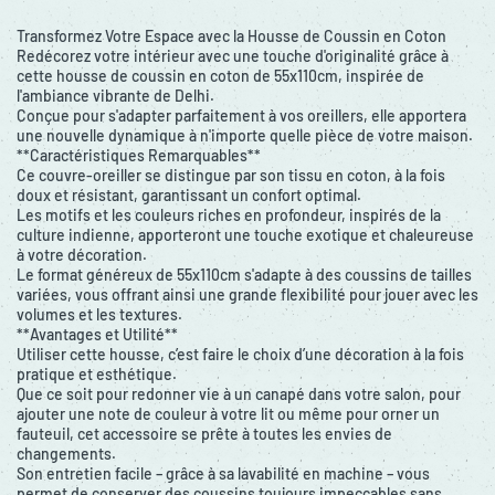
Transformez Votre Espace avec la Housse de Coussin en Coton
Redécorez votre intérieur avec une touche d'originalité grâce à
cette housse de coussin en coton de 55x110cm, inspirée de
l'ambiance vibrante de Delhi.
Conçue pour s'adapter parfaitement à vos oreillers, elle apportera
une nouvelle dynamique à n'importe quelle pièce de votre maison.
**Caractéristiques Remarquables**
Ce couvre-oreiller se distingue par son tissu en coton, à la fois
doux et résistant, garantissant un confort optimal.
Les motifs et les couleurs riches en profondeur, inspirés de la
culture indienne, apporteront une touche exotique et chaleureuse
à votre décoration.
Le format généreux de 55x110cm s'adapte à des coussins de tailles
variées, vous offrant ainsi une grande flexibilité pour jouer avec les
volumes et les textures.
**Avantages et Utilité**
Utiliser cette housse, c’est faire le choix d’une décoration à la fois
pratique et esthétique.
Que ce soit pour redonner vie à un canapé dans votre salon, pour
ajouter une note de couleur à votre lit ou même pour orner un
fauteuil, cet accessoire se prête à toutes les envies de
changements.
Son entretien facile – grâce à sa lavabilité en machine – vous
permet de conserver des coussins toujours impeccables sans