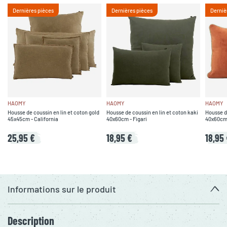
Dernières pièces
Dernières pièces
Derniè
HAOMY
HAOMY
HAOMY
Housse de coussin en lin et coton gold
Housse de coussin en lin et coton kaki
Housse d
45x45cm - California
40x60cm - Figari
40x60cm 
25,95 €
18,95 €
18,95
Informations sur le produit
Description