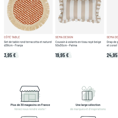
CÔTÉ TABLE
SEMA DESIGN
SEMA DE
Set de table rond terracotta et naturel
Coussin à volants en tissu rayé beige
Drap de p
d38cm - Franja
50x30cm - Palma
et corai
3,95 €
19,95 €
24,95
Plus de 30 magasins en France
Une large sélection
Venez nous rendre visite !
de marques et d'inspirations