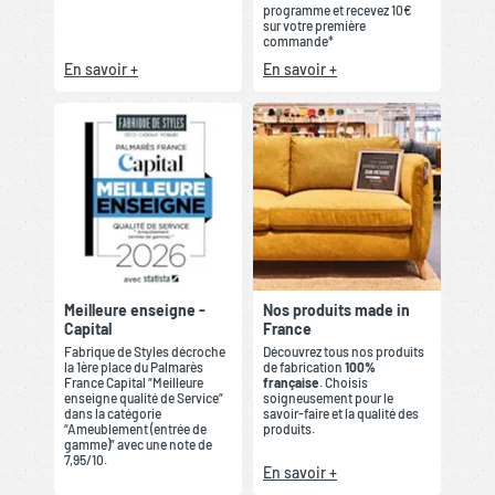
programme et recevez 10€
sur votre première
commande*
En savoir +
En savoir +
Meilleure enseigne -
Nos produits made in
Capital
France
Fabrique de Styles décroche
Découvrez tous nos produits
la 1ère place du Palmarès
de fabrication
100%
France Capital “Meilleure
française
. Choisis
enseigne qualité de Service”
soigneusement pour le
dans la catégorie
savoir-faire et la qualité des
“Ameublement (entrée de
produits.
gamme)” avec une note de
7,95/10.
En savoir +