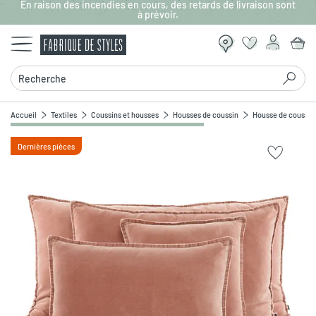
En raison des incendies en cours, des retards de livraison sont
Aller au contenu principal
à prévoir.
Recherche
Accueil
Textiles
Coussins et housses
Housses de coussin
Housse de coussin
Dernières pièces
Zoomer sur l'image