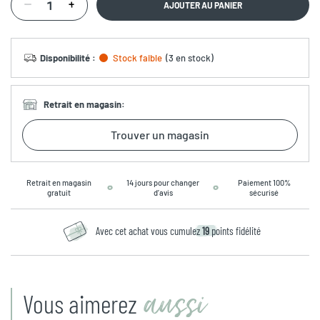
AJOUTER AU PANIER
Disponibilité
:
Stock faible
(
3 en stock
)
Retrait en magasin
:
Trouver un magasin
Retrait en magasin
14 jours pour changer
Paiement 100%
gratuit
d’avis
sécurisé
Avec cet achat vous cumulez
19
points fidélité
aussi
Vous aimerez