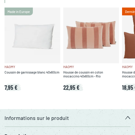
Made in Europe
Derniè
HAOMY
HAOMY
HAOMY
Coussin de garnissage blanc 40x60cm
Housse de coussin en coton
Housse de
mocaccino 40x60cm - Rio
mocaccin
7,95 €
22,95 €
18,95
Informations sur le produit