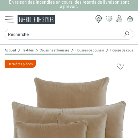
En raison des incendies en cours, des retards de livraison sont
Aller au contenu principal
à prévoir.
Recherche
Accueil
Textiles
Coussins et housses
Housses de coussin
Housse de coussin
Dernières pièces
Zoomer sur l'image