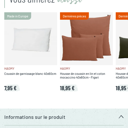
Made in Europe
Dernières pièces
Derniè
HAOMY
HAOMY
HAOMY
Coussin de garnissage blanc 40x60cm
Housse de coussin en lin et coton
Housse de
mocaccino 40x60cm - Figari
40x60cm 
7,95 €
18,95 €
18,95
Informations sur le produit