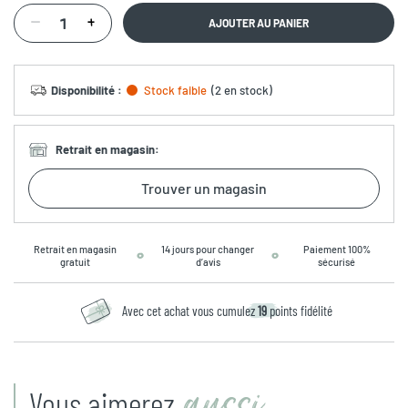
AJOUTER AU PANIER
Disponibilité
:
Stock faible
(
2 en stock
)
Retrait en magasin
:
Trouver un magasin
Retrait en magasin
14 jours pour changer
Paiement 100%
gratuit
d’avis
sécurisé
Avec cet achat vous cumulez
19
points fidélité
aussi
Vous aimerez