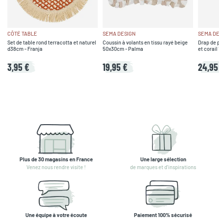
CÔTÉ TABLE
SEMA DESIGN
SEMA DE
Set de table rond terracotta et naturel
Coussin à volants en tissu rayé beige
Drap de p
d38cm - Franja
50x30cm - Palma
et corai
3,95 €
19,95 €
24,95
Plus de 30 magasins en France
Une large sélection
Venez nous rendre visite !
de marques et d'inspirations
Une équipe à votre écoute
Paiement 100% sécurisé