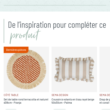
De l’inspiration pour compléter ce
produit
Dernières pièces
CÔTÉ TABLE
SEMA DESIGN
SEMA DE
Set de table rond terracotta et naturel
Coussin à volants en tissu rayé beige
Drap de p
d38cm - Franja
50x30cm - Palma
et corai