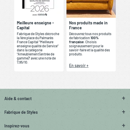
Meilleure enseigne -
Nos produits made in
Capital
France
Fabrique de Styles décroche
Découvrez tous nos produits
la 1ère place du Palmarès
de fabrication
100%
France Capital “Meilleure
française
. Choisis
enseigne qualité de Service”
soigneusement pour le
dans la catégorie
savoir-faire et la qualité des
“Ameublement (entrée de
produits.
gamme)” avec une note de
7,95/10.
En savoir +
Aide & contact
Fabrique de Styles
Inspirez-vous