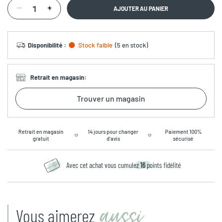
AJOUTER AU PANIER
Disponibilité
:
Stock faible
(
5 en stock
)
Retrait en magasin
:
Trouver un magasin
Retrait en magasin
14 jours pour changer
Paiement 100%
gratuit
d’avis
sécurisé
Avec cet achat vous cumulez
16
points fidélité
aussi
Vous aimerez