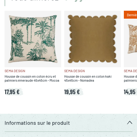
Derniè
SEMA DESIGN
SEMA DESIGN
SEMA DE
Housse de coussin en coton écru et
Housse de coussin en coton kaki
Housse d
palmiers émeraude 45x45cm - Mocoa
45x45cm - Nomadea
palmiers
17,95 €
19,95 €
14,95
Informations sur le produit