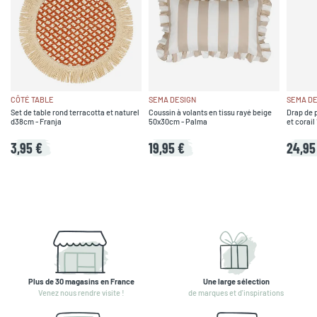
CÔTÉ TABLE
SEMA DESIGN
SEMA DE
Set de table rond terracotta et naturel
Coussin à volants en tissu rayé beige
Drap de p
d38cm - Franja
50x30cm - Palma
et corai
3,95 €
19,95 €
24,95
Plus de 30 magasins en France
Une large sélection
Venez nous rendre visite !
de marques et d'inspirations