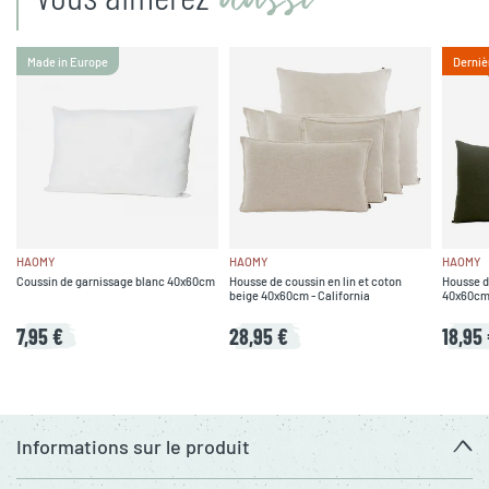
Made in Europe
Derniè
HAOMY
HAOMY
HAOMY
Coussin de garnissage blanc 40x60cm
Housse de coussin en lin et coton
Housse de
beige 40x60cm - California
40x60cm 
7,95 €
28,95 €
18,95
Informations sur le produit