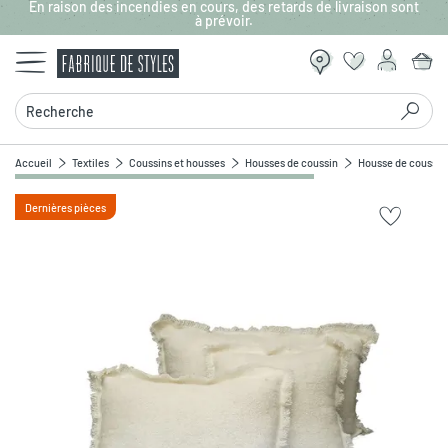
En raison des incendies en cours, des retards de livraison sont
Aller au contenu principal
à prévoir.
Recherche
Accueil
Textiles
Coussins et housses
Housses de coussin
Housse de coussin 
Dernières pièces
Zoomer sur l'image