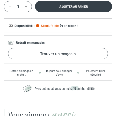
AJOUTER AU PANIER
Disponibilité
:
Stock faible
(
4 en stock
)
Retrait en magasin
:
Trouver un magasin
Retrait en magasin
14 jours pour changer
Paiement 100%
gratuit
d’avis
sécurisé
Avec cet achat vous cumulez
16
points fidélité
aussi
Vous aimerez