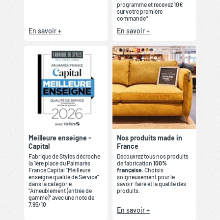
programme et recevez 10€
sur votre première
commande*
En savoir +
En savoir +
Meilleure enseigne -
Nos produits made in
Capital
France
Fabrique de Styles décroche
Découvrez tous nos produits
la 1ère place du Palmarès
de fabrication
100%
France Capital “Meilleure
française
. Choisis
enseigne qualité de Service”
soigneusement pour le
dans la catégorie
savoir-faire et la qualité des
“Ameublement (entrée de
produits.
gamme)” avec une note de
7,95/10.
En savoir +