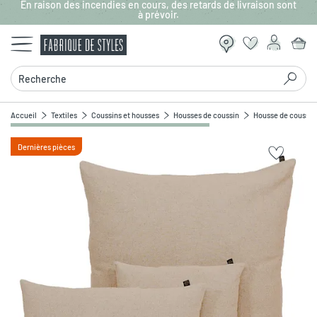
En raison des incendies en cours, des retards de livraison sont
Aller au contenu principal
à prévoir.
Recherche
Accueil
Textiles
Coussins et housses
Housses de coussin
Housse de coussin 
Dernières pièces
Zoomer sur l'image