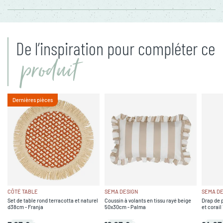
De l’inspiration pour compléter ce
produit
Dernières pièces
CÔTÉ TABLE
SEMA DESIGN
SEMA DE
Set de table rond terracotta et naturel
Coussin à volants en tissu rayé beige
Drap de p
d38cm - Franja
50x30cm - Palma
et corai