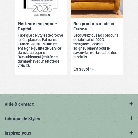
Meilleure enseigne -
Nos produits made in
Capital
France
Fabrique de Styles décroche
Découvrez tous nos produits
la 1ère place du Palmarès
de fabrication
100%
France Capital “Meilleure
française
. Choisis
enseigne qualité de Service”
soigneusement pour le
dans la catégorie
savoir-faire et la qualité des
“Ameublement (entrée de
produits.
gamme)” avec une note de
7,95/10.
En savoir +
Aide & contact
Fabrique de Styles
Inspirez-vous