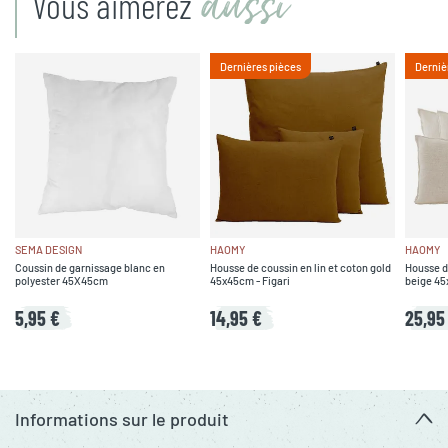
aussi
Vous aimerez
Dernières pièces
Derniè
SEMA DESIGN
HAOMY
HAOMY
Coussin de garnissage blanc en
Housse de coussin en lin et coton gold
Housse de
polyester 45X45cm
45x45cm - Figari
beige 45
5,95 €
14,95 €
25,95
Informations sur le produit