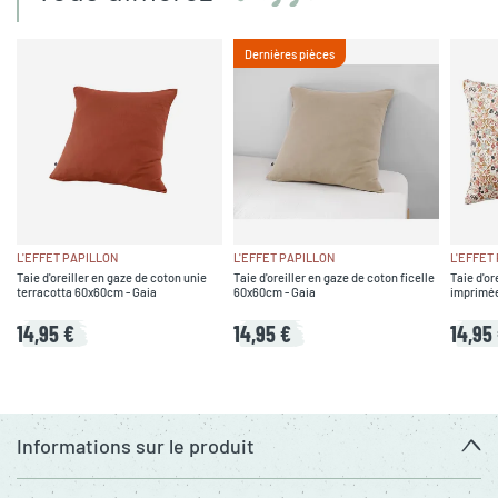
Dernières pièces
L'EFFET PAPILLON
L'EFFET PAPILLON
L'EFFET
Taie d'oreiller en gaze de coton unie
Taie d'oreiller en gaze de coton ficelle
Taie d'or
terracotta 60x60cm - Gaia
60x60cm - Gaia
imprimé
14,95 €
14,95 €
14,95
Informations sur le produit