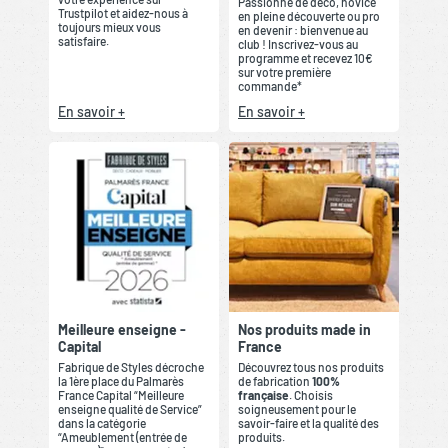
Passionné de déco, novice
Trustpilot et aidez-nous à
en pleine découverte ou pro
toujours mieux vous
en devenir : bienvenue au
satisfaire.
club ! Inscrivez-vous au
programme et recevez 10€
sur votre première
commande*
En savoir +
En savoir +
Meilleure enseigne -
Nos produits made in
Capital
France
Fabrique de Styles décroche
Découvrez tous nos produits
la 1ère place du Palmarès
de fabrication
100%
France Capital “Meilleure
française
. Choisis
enseigne qualité de Service”
soigneusement pour le
dans la catégorie
savoir-faire et la qualité des
“Ameublement (entrée de
produits.