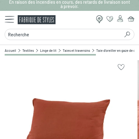
En raison des incendies en cours, des retards de livraison sont
Aller au contenu principal
à prévoir.
Recherche
Accueil
Textiles
Linge de lit
Taies et traversins
Taie d'oreiller en gaze de co
Zoomer sur l'image