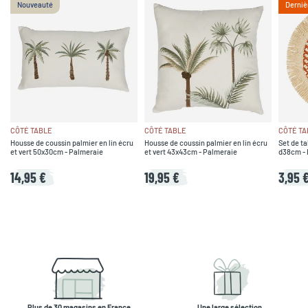
Nouveauté
Derniè
CÔTÉ TABLE
CÔTÉ TABLE
CÔTÉ TA
Housse de coussin palmier en lin écru
Housse de coussin palmier en lin écru
Set de ta
et vert 50x30cm - Palmeraie
et vert 43x43cm - Palmeraie
d38cm - 
14,95 €
19,95 €
3,95 
Plus de 30 magasins en France
Une large sélection