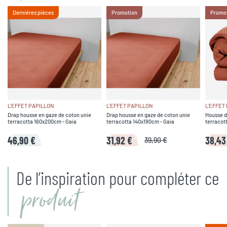
Dernières pièces
Promotion
Promo
L'EFFET PAPILLON
L'EFFET PAPILLON
L'EFFET
Drap housse en gaze de coton unie
Drap housse en gaze de coton unie
Housse d
terracotta 160x200cm - Gaia
terracotta 140x190cm - Gaia
terracot
46,90 €
31,92 €
38,43
39,90 €
De l’inspiration pour compléter ce
produit