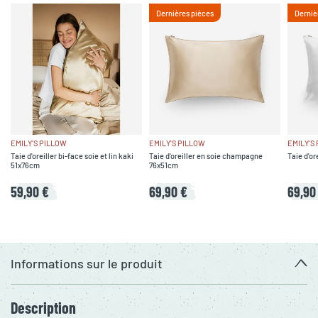
Dernières pièces
Derniè
EMILY'S PILLOW
EMILY'S PILLOW
EMILY'S
Taie d'oreiller bi-face soie et lin kaki
Taie d'oreiller en soie champagne
Taie d'or
51x76cm
76x51cm
59,90 €
69,90 €
69,90
Informations sur le produit
Description