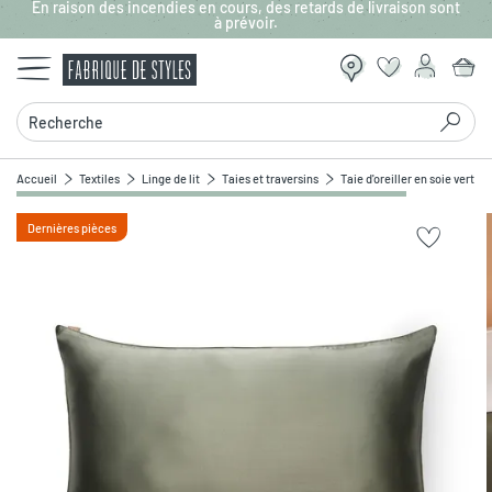
En raison des incendies en cours, des retards de livraison sont
Aller au contenu principal
à prévoir.
Recherche
Accueil
Textiles
Linge de lit
Taies et traversins
Taie d'oreiller en soie vert 
Dernières pièces
Zoomer sur l'image