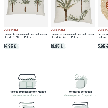
CÔTÉ TABLE
CÔTÉ TABLE
CÔTÉ TA
Housse de coussin palmier en lin écru
Housse de coussin palmier en lin écru
Set de ta
et vert 50x30cm - Palmeraie
et vert 43x43cm - Palmeraie
d38cm - 
14,95 €
19,95 €
3,95 
Plus de 30 magasins en France
Une large sélection
Venez nous rendre visite !
de marques et d'inspirations