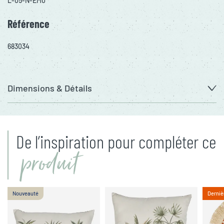
L-05-N-EM0
Référence
683034
Dimensions & Détails
De l’inspiration pour compléter ce
produit
Nouveauté
Derniè