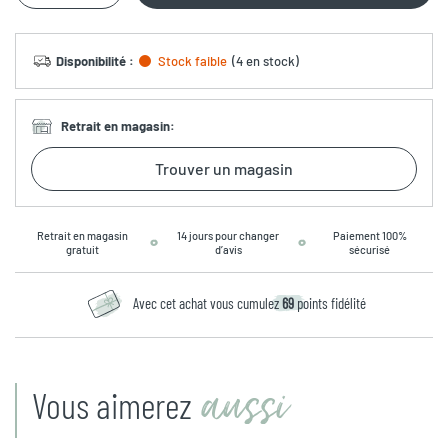
Disponibilité
:
Stock faible
(
4 en stock
)
Retrait en magasin
:
Trouver un magasin
Retrait en magasin
14 jours pour changer
Paiement 100%
gratuit
d’avis
sécurisé
Avec cet achat vous cumulez
69
points fidélité
aussi
Vous aimerez