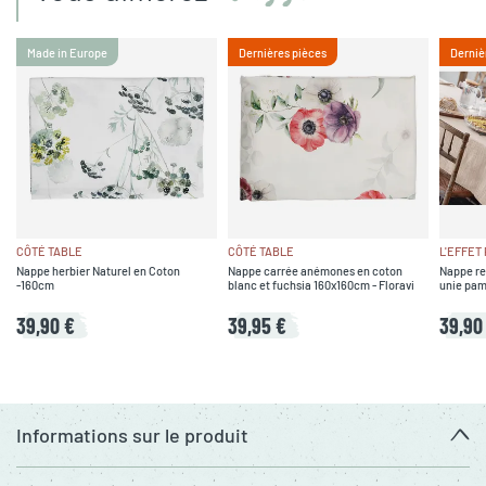
Made in Europe
Dernières pièces
Derniè
CÔTÉ TABLE
CÔTÉ TABLE
L'EFFET
Nappe herbier Naturel en Coton
Nappe carrée anémones en coton
Nappe re
-160cm
blanc et fuchsia 160x160cm - Floravi
unie pam
39,90 €
39,95 €
39,90
Informations sur le produit