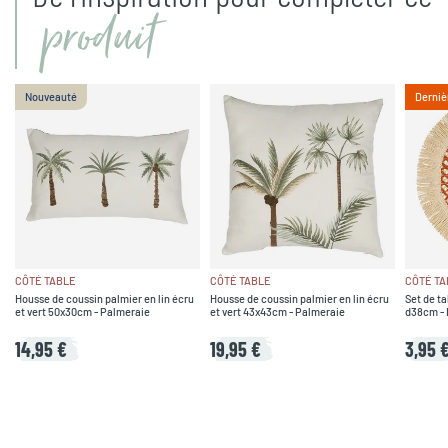
produit
Nouveauté
Derniè
CÔTÉ TABLE
CÔTÉ TABLE
CÔTÉ TA
Housse de coussin palmier en lin écru
Housse de coussin palmier en lin écru
Set de ta
et vert 50x30cm - Palmeraie
et vert 43x43cm - Palmeraie
d38cm - 
14,95 €
19,95 €
3,95 