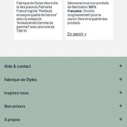
Fabrique de Styles décroche
Découvrez tous nos produits
la 1ère place du Palmarès
de fabrication
100%
France Capital “Meilleure
française
. Choisis
enseigne qualité de Service”
soigneusement pour le
dans la catégorie
savoir-faire et la qualité des
“Ameublement (entrée de
produits.
gamme)” avec une note de
7,95/10.
En savoir +
Aide & contact
Fabrique de Styles
Inspirez-vous
Nos univers
A propos