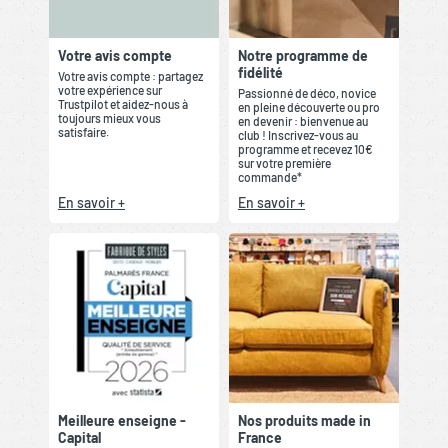
Votre avis compte
Notre programme de
fidélité
Votre avis compte : partagez
votre expérience sur
Passionné de déco, novice
Trustpilot et aidez-nous à
en pleine découverte ou pro
toujours mieux vous
en devenir : bienvenue au
satisfaire.
club ! Inscrivez-vous au
programme et recevez 10€
sur votre première
commande*
En savoir +
En savoir +
Meilleure enseigne -
Nos produits made in
Capital
France