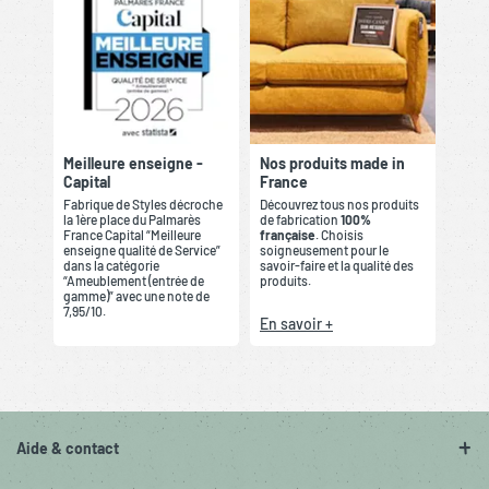
Meilleure enseigne -
Nos produits made in
Capital
France
Fabrique de Styles décroche
Découvrez tous nos produits
la 1ère place du Palmarès
de fabrication
100%
France Capital “Meilleure
française
. Choisis
enseigne qualité de Service”
soigneusement pour le
dans la catégorie
savoir-faire et la qualité des
“Ameublement (entrée de
produits.
gamme)” avec une note de
7,95/10.
En savoir +
Aide & contact