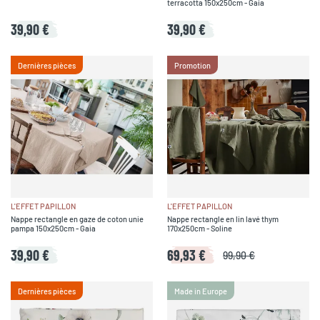
terracotta 150x250cm - Gaia
39,90 €
39,90 €
Dernières pièces
Promotion
L'EFFET PAPILLON
L'EFFET PAPILLON
Nappe rectangle en gaze de coton unie
Nappe rectangle en lin lavé thym
pampa 150x250cm - Gaia
170x250cm - Soline
39,90 €
69,93 €
99,90 €
Dernières pièces
Made in Europe