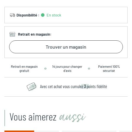
Disponibilité
:
En stock
Retrait en magasin
:
Trouver un magasin
Retrait en magasin
14 jours pour changer
Paiement 100%
gratuit
d’avis
sécurisé
Avec cet achat vous cumulez
3
points fidélité
aussi
Vous aimerez