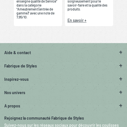
enseigne qualité de Service”
soigneusement pour le
dans la catégorie
savoir-faire et la qualité des
“Ameublement (entrée de
produits.
gamme)” avec une note de
7,95/10.
En savoir +
Aide & contact
Fabrique de Styles
Inspirez-vous
Nos univers
A propos
Rejoignez la communauté Fabrique de Styles
Suivez-nous sur les réseaux sociaux pour découvrir les coulisses