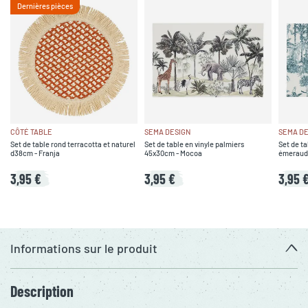
Dernières pièces
CÔTÉ TABLE
SEMA DESIGN
SEMA DE
Set de table rond terracotta et naturel
Set de table en vinyle palmiers
Set de ta
d38cm - Franja
45x30cm - Mocoa
émeraud
3,95 €
3,95 €
3,95 
Informations sur le produit
Description