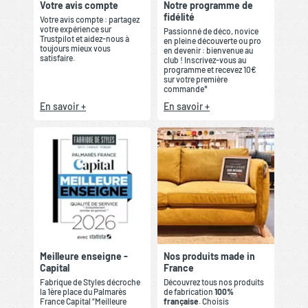
Votre avis compte
Notre programme de
fidélité
Votre avis compte : partagez
votre expérience sur
Passionné de déco, novice
Trustpilot et aidez-nous à
en pleine découverte ou pro
toujours mieux vous
en devenir : bienvenue au
satisfaire.
club ! Inscrivez-vous au
programme et recevez 10€
sur votre première
commande*
En savoir +
En savoir +
Meilleure enseigne -
Nos produits made in
Capital
France
Fabrique de Styles décroche
Découvrez tous nos produits
la 1ère place du Palmarès
de fabrication
100%
France Capital “Meilleure
française
. Choisis