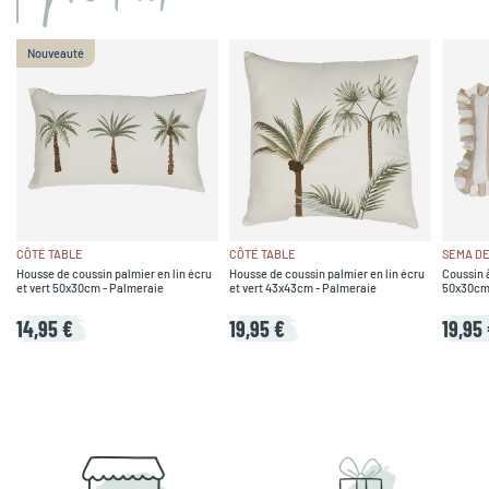
Nouveauté
CÔTÉ TABLE
CÔTÉ TABLE
SEMA DE
Housse de coussin palmier en lin écru
Housse de coussin palmier en lin écru
Coussin à
et vert 50x30cm - Palmeraie
et vert 43x43cm - Palmeraie
50x30cm
14,95 €
19,95 €
19,95