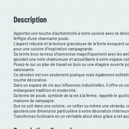
Description
Apportez une touche d'authenticité à votre cuisine avec ce dévid
l'effigie d'une charmante poule.
L'aspect robuste et la texture granuleuse de la fonte évoquent u
pour une cuisine d'inspiration campagnarde.
Sa teinte brun terreux s'harmonise magnifiquement avec les a
ajoutant une note chaleureuse et accueillante à votre espace cul
Posez-le sur un plan de travail en bois ou une étagère ouverte po
saisissants.
Ce dévidoir est non seulement pratique mais également esthéti
touche décorative.
Dans un espace de vie aux influences industrielles, il offre un c
mélangeant tradition et modernité.
Sa forme de poule, symbole de la vie à la ferme, rappelle le quot
maisons de campagne.
Que ce soit dans une cuisine, un cellier ou même une véranda, c
ajoutera une dimension particulière à votre décoration intérieur
Transformez l'ordinaire en un véritable atout déco grâce à cet ac