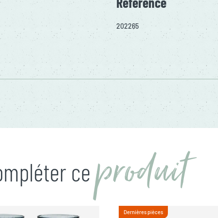
Référence
202265
produit
compléter ce
Dernières pièces