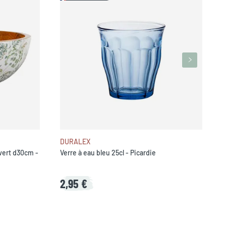
F
DURALEX
 vert d30cm -
Verre à eau bleu 25cl - Picardie
2,95 €