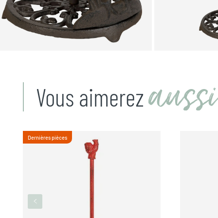
aussi
Vous aimerez
Dernières pièces