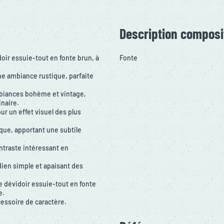
Description composi
oir essuie-tout en fonte brun, à
Fonte
ne ambiance rustique, parfaite
mbiances bohème et vintage,
inaire.
ur un effet visuel des plus
que, apportant une subtile
ontraste intéressant en
idien simple et apaisant des
e dévidoir essuie-tout en fonte
e.
cessoire de caractère.