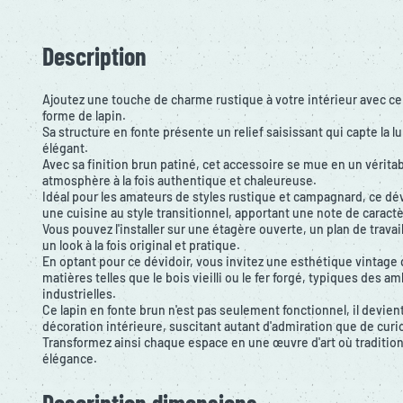
Description
Ajoutez une touche de charme rustique à votre intérieur avec ce 
forme de lapin.
Sa structure en fonte présente un relief saisissant qui capte la 
élégant.
Avec sa finition brun patiné, cet accessoire se mue en un vérita
atmosphère à la fois authentique et chaleureuse.
Idéal pour les amateurs de styles rustique et campagnard, ce dé
une cuisine au style transitionnel, apportant une note de caractè
Vous pouvez l'installer sur une étagère ouverte, un plan de trav
un look à la fois original et pratique.
En optant pour ce dévidoir, vous invitez une esthétique vintage
matières telles que le bois vieilli ou le fer forgé, typiques des
industrielles.
Ce lapin en fonte brun n'est pas seulement fonctionnel, il devien
décoration intérieure, suscitant autant d'admiration que de curi
Transformez ainsi chaque espace en une œuvre d'art où tradition 
élégance.
Description dimensions