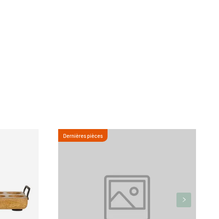
Dernières pièces
R
A