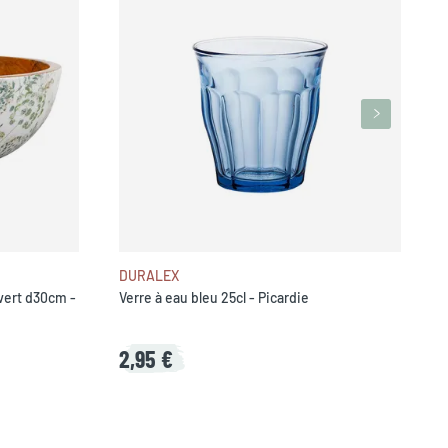
F
DURALEX
 vert d30cm -
Verre à eau bleu 25cl - Picardie
2,95 €