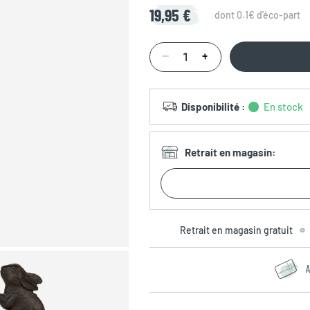
19,95 €
dont 0.1€ d'éco-part
Disponibilité
:
En stock
Retrait en magasin
:
Retrait en magasin gratuit
A