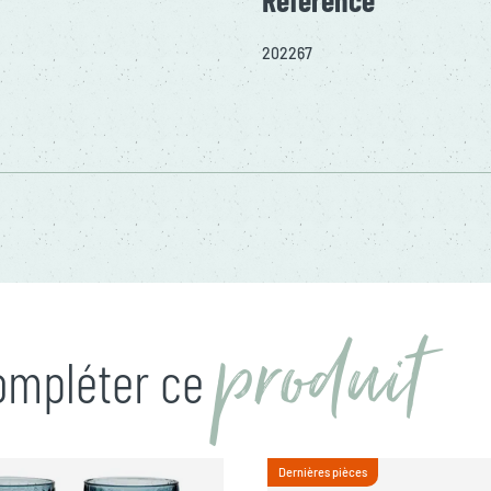
202267
produit
compléter ce
Dernières pièces