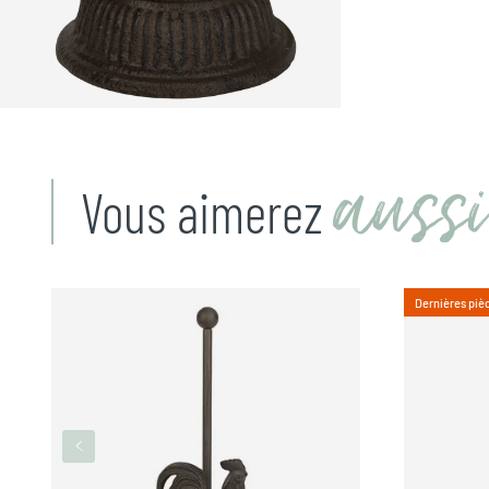
aussi
Vous aimerez
Dernières piè