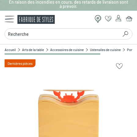
En raison des incendies en cours, des retards de livraison sont
Aller au contenu principal
à prévoir.
Recherche
Accueil
Arts de la table
Accessoires de cuisine
Ustensiles de cuisine
Porte 
Dernières pièces
Zoomer sur l'image