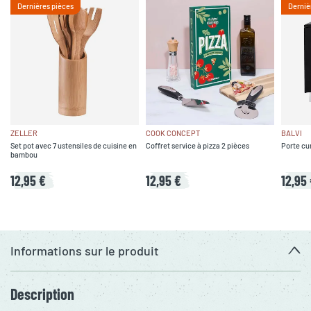
Dernières pièces
Derniè
ZELLER
COOK CONCEPT
BALVI
Set pot avec 7 ustensiles de cuisine en
Coffret service à pizza 2 pièces
Porte cur
bambou
12,95 €
12,95 €
12,95
Informations sur le produit
Description