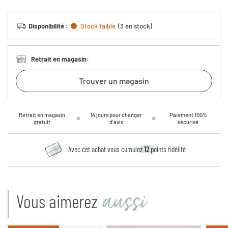
Disponibilité
:
Stock faible
(
3 en stock
)
Retrait en magasin
:
Trouver un magasin
Retrait en magasin
14 jours pour changer
Paiement 100%
gratuit
d’avis
sécurisé
Avec cet achat vous cumulez
12
points fidélité
aussi
Vous aimerez