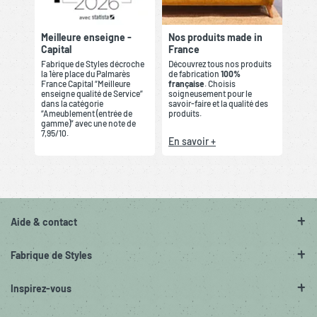
Meilleure enseigne -
Nos produits made in
Capital
France
Fabrique de Styles décroche
Découvrez tous nos produits
la 1ère place du Palmarès
de fabrication
100%
France Capital “Meilleure
française
. Choisis
enseigne qualité de Service”
soigneusement pour le
dans la catégorie
savoir-faire et la qualité des
“Ameublement (entrée de
produits.
gamme)” avec une note de
7,95/10.
En savoir +
Aide & contact
Fabrique de Styles
Inspirez-vous