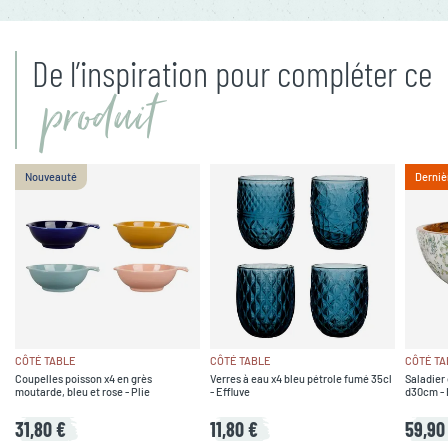
De l’inspiration pour compléter ce
produit
Nouveauté
Derniè
CÔTÉ TABLE
CÔTÉ TABLE
CÔTÉ TA
Coupelles poisson x4 en grès
Verres à eau x4 bleu pétrole fumé 35cl
Saladier 
moutarde, bleu et rose - Plie
- Effluve
d30cm - 
31,80 €
11,80 €
59,90