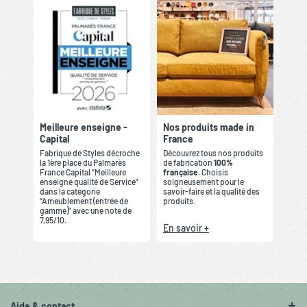
Meilleure enseigne -
Nos produits made in
Capital
France
Fabrique de Styles décroche
Découvrez tous nos produits
la 1ère place du Palmarès
de fabrication
100%
France Capital “Meilleure
française
. Choisis
enseigne qualité de Service”
soigneusement pour le
dans la catégorie
savoir-faire et la qualité des
“Ameublement (entrée de
produits.
gamme)” avec une note de
7,95/10.
En savoir +
Aide & contact