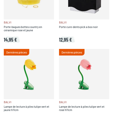
BALVI
BALVI
Porte-bagues bottes country en
Porte cure-dents pick a boo noir
céramique rose et jaune
14,95 €
12,95 €
Dernières pièces
Dernières pièces
BALVI
BALVI
Lampe de lecture à piles tulipe vert et
Lampe de lecture à piles tulipe vert et
jaune h11cm
rose h11cm