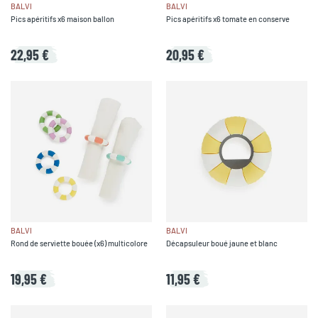
BALVI
BALVI
Pics apéritifs x6 maison ballon
Pics apéritifs x6 tomate en conserve
22,95 €
20,95 €
BALVI
BALVI
Rond de serviette bouée (x6) multicolore
Décapsuleur boué jaune et blanc
19,95 €
11,95 €