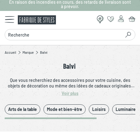
En raison des incendies en cours, des retards de livraison sont
Aller au contenu principal
à prévoir.
Recherche
Accueil
Marque
Balvi
Balvi
Que vous recherchiez des accessoires pour votre cuisine, des
objets de décoration ou même des idées de cadeaux originales,
Balvi propose une large gamme de produits qui allient design
Voir plus
innovant et fonctionnalité. Améliorez votre vie quotidienne avec
des objets pratiques, tout en embélissant votre intérieur et en
reflétant votre style personnel.
Arts de la table
Mode et bien-être
Loisirs
Luminaires