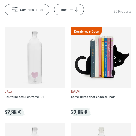
Ouvrir les filtres
Trier
27
Produits
Dernières pièces
BALVI
BALVI
Bouteille cœur en verre 1.2l
Serre-livres chat en métal noir
32,95 €
22,95 €