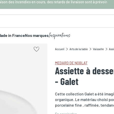
aison des incendies en cours, des retards de livraison sont à prévoir.
Inspirations
ade in France
Nos marques
Accueil
Arts de la table
Vaisselle
Assi
MEDARD DE NOBLAT
Assiette à desse
- Galet
Cette collection Galet a été ima
organique. Le matériau choisi po
porcelaine fine , raffinée, tenda