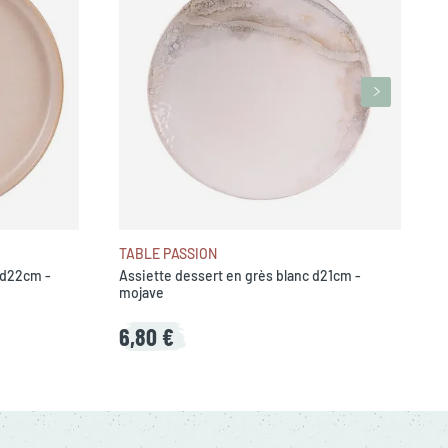
N
TABLE PASSION
 d22cm -
Assiette dessert en grès blanc d21cm -
mojave
6,80 €