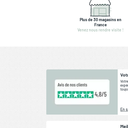
Plus de 30 magasins en
France
Venez nous rendre visite !
Vot
Votre
expér
toujo
En s
Mei