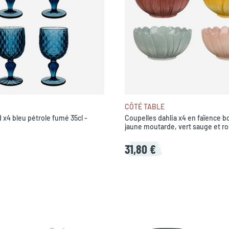
CÔTÉ TABLE
d x4 bleu pétrole fumé 35cl -
Coupelles dahlia x4 en faïence b
jaune moutarde, vert sauge et r
d13cm
31,80 €