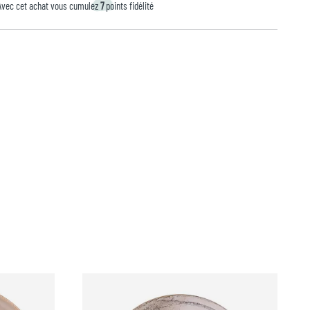
Avec cet achat vous cumulez
7
points fidélité
A