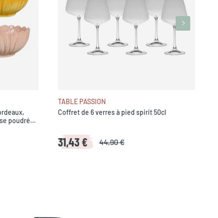
TABLE PASSION
ordeaux,
Coffret de 6 verres à pied spirit 50cl
ose poudré
31,43 €
44,90 €