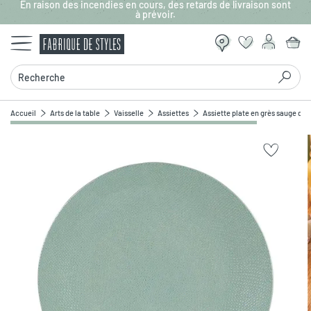
En raison des incendies en cours, des retards de livraison sont
Aller au contenu principal
à prévoir.
Recherche
Accueil
Arts de la table
Vaisselle
Assiettes
Assiette plate en grès sauge d27
Zoomer sur l'image