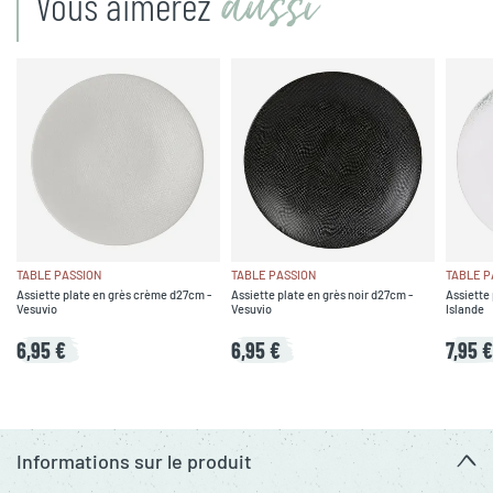
aussi
Vous aimerez
TABLE PASSION
TABLE PASSION
TABLE P
Assiette plate en grès crème d27cm -
Assiette plate en grès noir d27cm -
Assiette 
Vesuvio
Vesuvio
Islande
6,95 €
6,95 €
7,95 €
Informations sur le produit