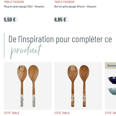
TABLE PASSION
TABLE PASSION
Mug en grès sauge 30cl - Vesuvio
Bol en grès sauge d14cm - Vesuvio
5,50 €
6,95 €
De l’inspiration pour compléter ce
produit
Nouve
CÔTÉ TABLE
CÔTÉ TABLE
CÔTÉ TA