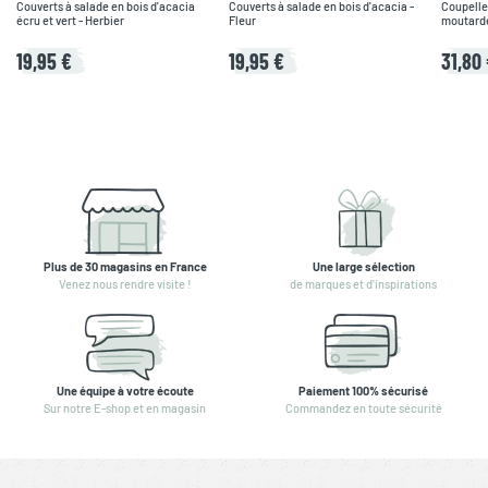
Couverts à salade en bois d'acacia
Couverts à salade en bois d'acacia -
Coupelle
écru et vert - Herbier
Fleur
moutarde,
19,95 €
19,95 €
31,80
Plus de 30 magasins en France
Une large sélection
Venez nous rendre visite !
de marques et d'inspirations
Une équipe à votre écoute
Paiement 100% sécurisé
Sur notre E-shop et en magasin
Commandez en toute sécurité