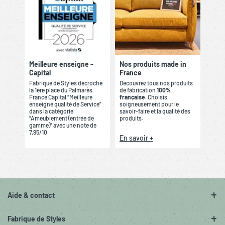
Meilleure enseigne -
Nos produits made in
Capital
France
Fabrique de Styles décroche
Découvrez tous nos produits
la 1ère place du Palmarès
de fabrication
100%
France Capital “Meilleure
française
. Choisis
enseigne qualité de Service”
soigneusement pour le
dans la catégorie
savoir-faire et la qualité des
“Ameublement (entrée de
produits.
gamme)” avec une note de
7,95/10.
En savoir +
Aide & contact
Fabrique de Styles