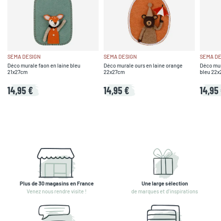
SEMA DESIGN
SEMA DESIGN
SEMA DE
Déco murale faon en laine bleu
Déco murale ours en laine orange
Déco mura
21x27cm
22x27cm
bleu 22
14,95 €
14,95 €
14,95
Plus de 30 magasins en France
Une large sélection
Venez nous rendre visite !
de marques et d'inspirations