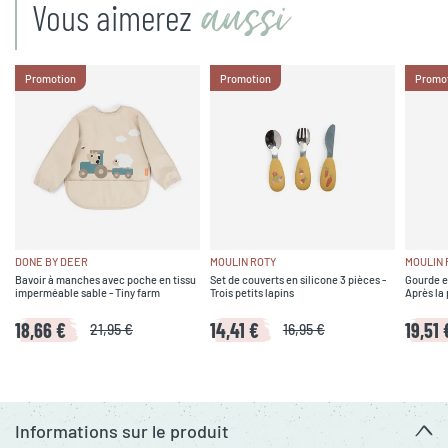
aussi
Vous aimerez
Promotion
Promotion
Promo
DONE BY DEER
MOULIN ROTY
MOULIN 
Bavoir à manches avec poche en tissu
Set de couverts en silicone 3 pièces -
Gourde en
imperméable sable - Tiny farm
Trois petits lapins
Après la 
18,66 €
14,41 €
19,51 
21,95 €
16,95 €
Informations sur le produit