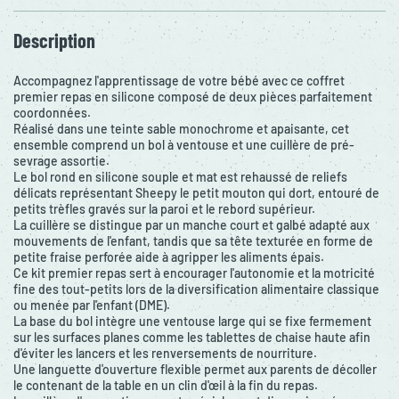
Description
Accompagnez l'apprentissage de votre bébé avec ce coffret
premier repas en silicone composé de deux pièces parfaitement
coordonnées.
Réalisé dans une teinte sable monochrome et apaisante, cet
ensemble comprend un bol à ventouse et une cuillère de pré-
sevrage assortie.
Le bol rond en silicone souple et mat est rehaussé de reliefs
délicats représentant Sheepy le petit mouton qui dort, entouré de
petits trèfles gravés sur la paroi et le rebord supérieur.
La cuillère se distingue par un manche court et galbé adapté aux
mouvements de l'enfant, tandis que sa tête texturée en forme de
petite fraise perforée aide à agripper les aliments épais.
Ce kit premier repas sert à encourager l'autonomie et la motricité
fine des tout-petits lors de la diversification alimentaire classique
ou menée par l'enfant (DME).
La base du bol intègre une ventouse large qui se fixe fermement
sur les surfaces planes comme les tablettes de chaise haute afin
d'éviter les lancers et les renversements de nourriture.
Une languette d'ouverture flexible permet aux parents de décoller
le contenant de la table en un clin d'œil à la fin du repas.