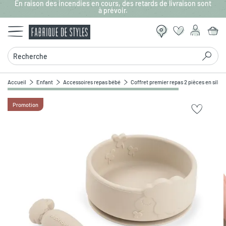
En raison des incendies en cours, des retards de livraison sont
Aller au contenu principal
à prévoir.
Recherche
Accueil
Enfant
Accessoires repas bébé
Coffret premier repas 2 pièces en silic
Promotion
Zoomer sur l'image